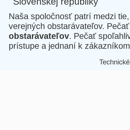
Slovenskej republiky
Naša spoločnosť patrí medzi tie
verejných obstarávateľov. Pečať 
obstarávateľov
. Pečať spoľahli
prístupe a jednaní k zákazníkom a
Technické
Â
Â
Â