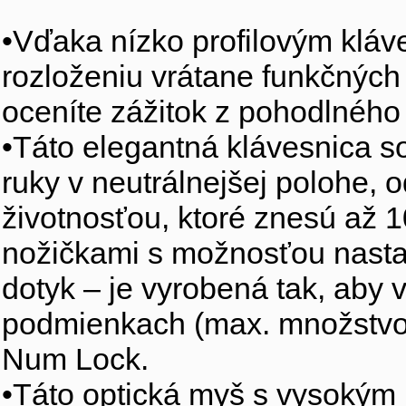
•Vďaka nízko profilovým kláv
rozloženiu vrátane funkčných k
oceníte zážitok z pohodlného 
•Táto elegantná klávesnica so
ruky v neutrálnejšej polohe, o
životnosťou, ktoré znesú až 
nožičkami s možnosťou nastav
dotyk – je vyrobená tak, aby
podmienkach (max. množstvo r
Num Lock.
•Táto optická myš s vysokým