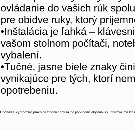
ovládanie do vašich rúk spol
pre obidve ruky, ktorý príjem
•Inštalácia je ľahká – klávesn
vašom stolnom počítači, note
vybalení.
•Tučné, jasne biele znaky čin
vynikajúce pre tých, ktorí nem
opotrebeniu.
Obchod si vyhradzuje právo na zmenu ceny až po potvrdenie objednávky. Obrázok má len il