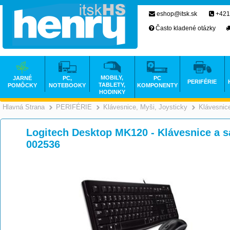
eshop@itsk.sk
+421
Často kladené otázky
MOBILY,
JARNÉ
PC,
PC
PERIFÉRIE
TABLETY,
POMÔCKY
NOTEBOOKY
KOMPONENTY
HODINKY
Hlavná Strana
PERIFÉRIE
Klávesnice, Myši, Joysticky
Klávesnic
>
>
Logitech Desktop MK120 - Klávesnice a s
002536