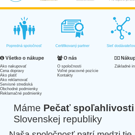
Popredná spoločnosť
Certifikovaný partner
Sieť dodávateľo
Všetko o nákupe
O nás
Nákup 
Ako nakupovať
O spoločnosti
Základné in
Cena dopravy
Voľné pracovné pozície
Ako platiť
Kontakty
Ako reklamovať
Servisné strediská
Obchodné podmienky
Reklamačné podmienky
Máme
Pečať spoľahlivosti
Slovenskej republiky
Naša spoločnosť patrí medzi tie