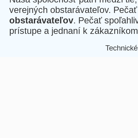
verejných obstarávateľov. Pečať 
obstarávateľov
. Pečať spoľahli
prístupe a jednaní k zákazníkom a
Technické
Â
Â
Â