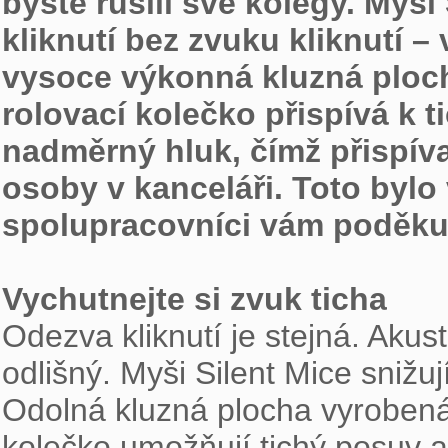
byste rušili své kolegy. Myši
kliknutí bez zvuku kliknutí –
vysoce výkonná kluzná ploch
rolovací kolečko přispívá k t
nadměrný hluk, čímž přispívaj
osoby v kanceláři. Toto bylo 
spolupracovníci vám poděkuj
Vychutnejte si zvuk ticha

Odezva kliknutí je stejná. Akus
odlišný. Myši Silent Mice snižují
Odolná kluzná plocha vyrobená
kolečko umožňují tichý posuv a 