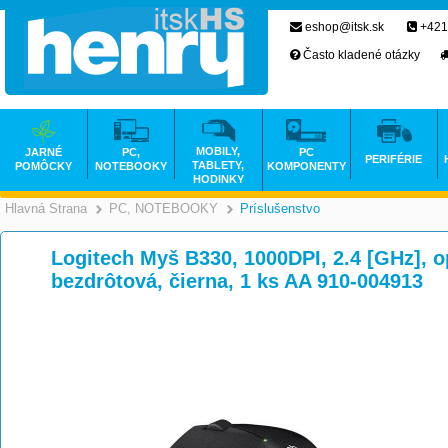
eshop@itsk.sk
+421
Často kladené otázky
MOBILY,
JARNÉ
PC,
PC
PERIFÉRIE
TABLETY,
POMÔCKY
NOTEBOOKY
KOMPONENTY
HODINKY
Hlavná Strana
PC, NOTEBOOKY
Príslušenstvo
>
>
Logitech Myš B330, 1000DPI, 2.4 [GHz], opt
bezdrôtová, čierna, 1 ks AA 910-004913