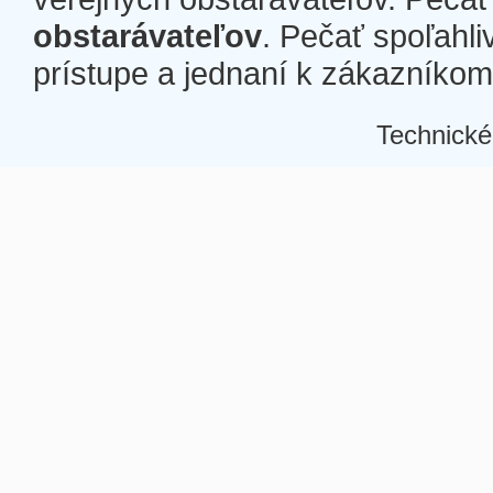
obstarávateľov
. Pečať spoľahli
prístupe a jednaní k zákazníkom a
Technické
Â
Â
Â