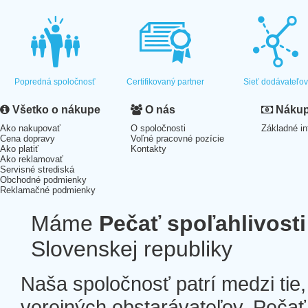
Popredná spoločnosť
Certifikovaný partner
Sieť dodávateľo
Všetko o nákupe
O nás
Nákup 
Ako nakupovať
O spoločnosti
Základné in
Cena dopravy
Voľné pracovné pozície
Ako platiť
Kontakty
Ako reklamovať
Servisné strediská
Obchodné podmienky
Reklamačné podmienky
Máme
Pečať spoľahlivosti
Slovenskej republiky
Naša spoločnosť patrí medzi tie
verejných obstarávateľov. Pečať 