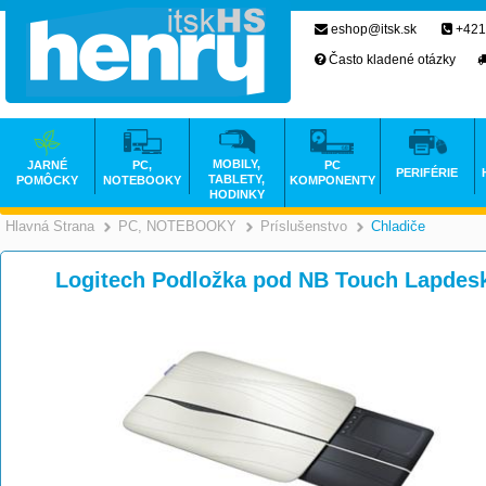
eshop@itsk.sk
+421
Často kladené otázky
MOBILY,
JARNÉ
PC,
PC
PERIFÉRIE
TABLETY,
POMÔCKY
NOTEBOOKY
KOMPONENTY
HODINKY
Hlavná Strana
PC, NOTEBOOKY
Príslušenstvo
Chladiče
>
>
Logitech Podložka pod NB Touch Lapdes