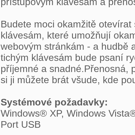
přístupovým klávesám a přenos
Budete moci okamžitě otevírat
klávesám, které umožňují okamž
webovým stránkám - a hudbě a f
tichým klávesám bude psaní ryc
příjemné a snadné.Přenosná, p
si ji můžete brát všude, kde pou
Systémové požadavky:
Windows® XP, Windows Vista®
Port USB
