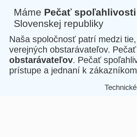
Máme
Pečať spoľahlivosti
Slovenskej republiky
Naša spoločnosť patrí medzi tie
verejných obstarávateľov. Pečať 
obstarávateľov
. Pečať spoľahli
prístupe a jednaní k zákazníkom a
Technické
Â
Â
Â