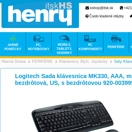
eshop@itsk.sk
+421
Často kladené otázky
MOBILY,
JARNÉ
PC,
PC
PERIFÉRIE
TABLETY,
POMÔCKY
NOTEBOOKY
KOMPONENTY
HODINKY
Hlavná Strana
PERIFÉRIE
Klávesnice, Myši, Joysticky
Sety Kláv
>
>
Logitech Sada klávesnica MK330, AAA, mul
bezdrôtová, US, s bezdrôtovou 920-00399