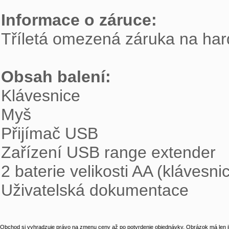
Informace o záruce:

Tříletá omezená záruka na har
Obsah balení:

Klávesnice

Myš

Přijímač USB

Zařízení USB range extender

2 baterie velikosti AA (klávesni
Uživatelská dokumentace
Obchod si vyhradzuje právo na zmenu ceny až po potvrdenie objednávky. Obrázok má len il