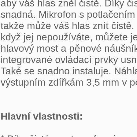
aby váš hlas zněl čistě. Díky 
snadná. Mikrofon s potlačením
takže může váš hlas znít čistě.
když jej nepoužíváte, můžete je
hlavový most a pěnové náušník
integrované ovládací prvky usna
Také se snadno instaluje. Náhla
výstupním zdířkám 3,5 mm v poč
Hlavní vlastnosti: