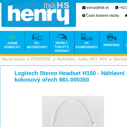
eshop@itsk.sk
+421
Často kladené otázky
MOBILY,
JARNÉ
PC,
PC
PERIFÉRIE
TABLETY,
POMÔCKY
NOTEBOOKY
KOMPONENTY
HODINKY
Hlavná Strana
PERIFÉRIE
Multimédiá , Audio, MP3, MP4
Slúchad
>
>
Logitech Stereo Headset H150 - Náhlavní 
kokosový ořech 981-000350