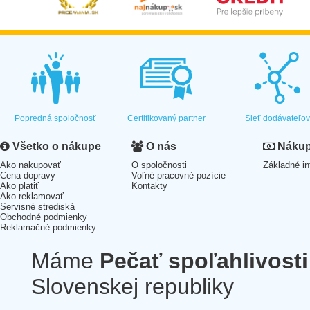
Popredná spoločnosť
Certifikovaný partner
Sieť dodávateľo
Všetko o nákupe
O nás
Nákup 
Ako nakupovať
O spoločnosti
Základné in
Cena dopravy
Voľné pracovné pozície
Ako platiť
Kontakty
Ako reklamovať
Servisné strediská
Obchodné podmienky
Reklamačné podmienky
Máme
Pečať spoľahlivosti
Slovenskej republiky