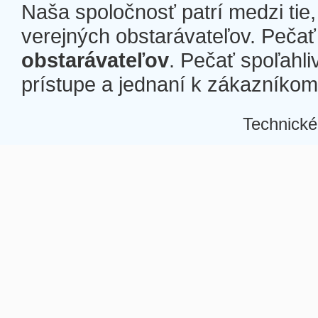
Naša spoločnosť patrí medzi tie
verejných obstarávateľov. Pečať 
obstarávateľov
. Pečať spoľahli
prístupe a jednaní k zákazníkom a
Technické
Â
Â
Â