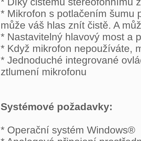
* Díky čistému stereofonnímu 
* Mikrofon s potlačením šumu p
může váš hlas znít čistě. A můž
* Nastavitelný hlavový most a 
* Když mikrofon nepoužíváte, m
* Jednoduché integrované ovláda
ztlumení mikrofonu

Systémové požadavky:
* Operační systém Windows®
