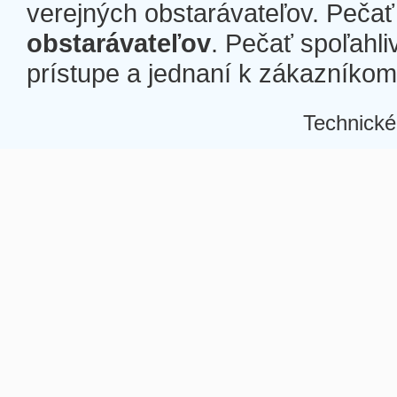
verejných obstarávateľov. Pečať 
obstarávateľov
. Pečať spoľahli
prístupe a jednaní k zákazníkom a
Technické
Â
Â
Â