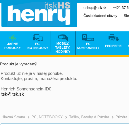
eshop@itsk.sk
+421 37 
Často kladené otázky
Sle
MOBILY,
JARNÉ
PC,
PC
PERIFÉRIE
TABLETY,
POMÔCKY
NOTEBOOKY
KOMPONENTY
HODINKY
Produkt je vyradený!
Produkt už nie je v našej ponuke.
Kontaktujte, prosím, manažéra produktu:
Henrich Sonnenschein-ID0
itsk@itsk.sk
Hlavná Strana
PC, NOTEBOOKY
Tašky, Batohy A Púzdra
Púzdra