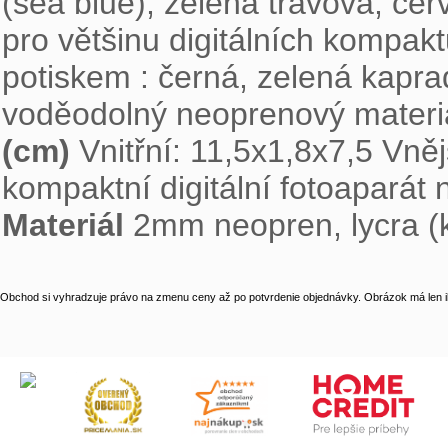
(sea blue), zelená trávová, če
pro většinu digitálních kompak
potiskem : černá, zelená kaprad
voděodolný neoprenový materiá
(cm)
Vnitřní: 11,5x1,8x7,5 Vně
kompaktní digitální fotoaparát
Materiál
2mm neopren, lycra (
Obchod si vyhradzuje právo na zmenu ceny až po potvrdenie objednávky. Obrázok má len il