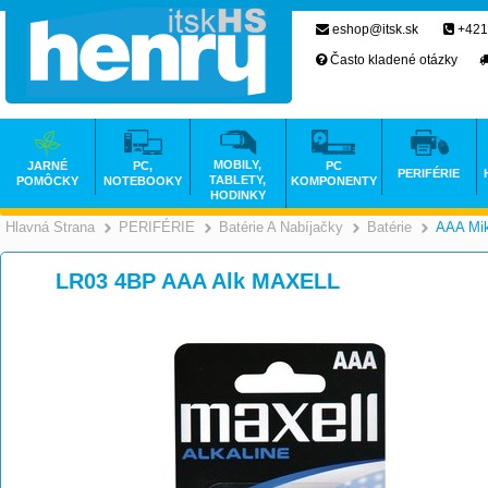
eshop@itsk.sk
+421
Často kladené otázky
MOBILY,
JARNÉ
PC,
PC
PERIFÉRIE
TABLETY,
POMÔCKY
NOTEBOOKY
KOMPONENTY
HODINKY
Hlavná Strana
PERIFÉRIE
Batérie A Nabíjačky
Batérie
AAA Mik
>
>
>
LR03 4BP AAA Alk MAXELL