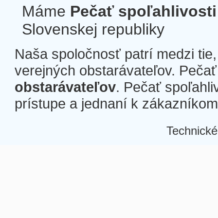
Máme
Pečať spoľahlivosti
Slovenskej republiky
Naša spoločnosť patrí medzi tie
verejných obstarávateľov. Pečať 
obstarávateľov
. Pečať spoľahli
prístupe a jednaní k zákazníkom a
Technické
Â
Â
Â