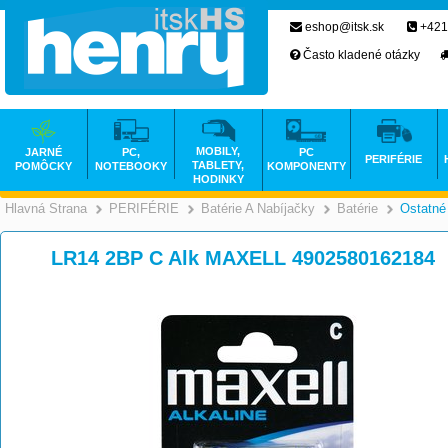
eshop@itsk.sk
+421
Často kladené otázky
MOBILY,
JARNÉ
PC,
PC
PERIFÉRIE
TABLETY,
POMÔCKY
NOTEBOOKY
KOMPONENTY
HODINKY
Hlavná Strana
PERIFÉRIE
Batérie A Nabíjačky
Batérie
Ostatné
>
>
>
LR14 2BP C Alk MAXELL 4902580162184