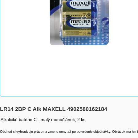
LR14 2BP C Alk MAXELL 4902580162184
Alkalické batérie C - malý monočlánok, 2 ks
Obchod si vyhradzuje právo na zmenu ceny až po potvrdenie objednávky. Obrázok má len il