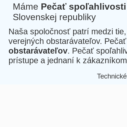
Máme
Pečať spoľahlivosti
Slovenskej republiky
Naša spoločnosť patrí medzi tie
verejných obstarávateľov. Pečať 
obstarávateľov
. Pečať spoľahli
prístupe a jednaní k zákazníkom a
Technické
Â
Â
Â