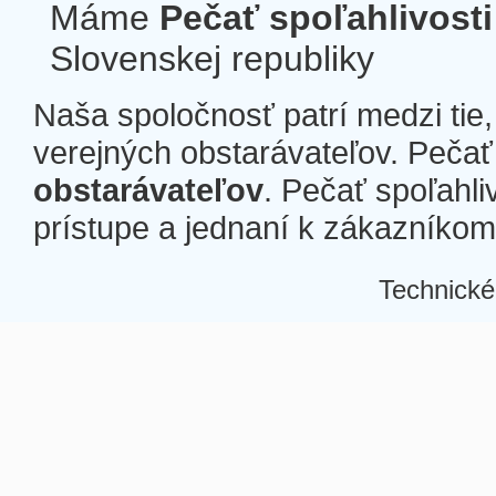
Máme
Pečať spoľahlivosti
Slovenskej republiky
Naša spoločnosť patrí medzi tie
verejných obstarávateľov. Pečať 
obstarávateľov
. Pečať spoľahli
prístupe a jednaní k zákazníkom a
Technické
Â
Â
Â