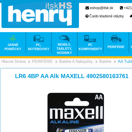
eshop@itsk.sk
+421
Často kladené otázky
MOBILY,
JARNÉ
PC,
PC
PERIFÉRIE
TABLETY,
POMÔCKY
NOTEBOOKY
KOMPONENTY
HODINKY
Hlavná Strana
PERIFÉRIE
Batérie A Nabíjačky
Batérie
AA Tuž
>
>
>
LR6 4BP AA Alk MAXELL 4902580163761