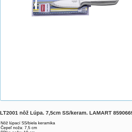
LT2001 nôž Lúpa. 7,5cm SS/keram. LAMART 859066
Nôž lúpací SS/biela keramika
Čepeľ noža: 7,5 cm