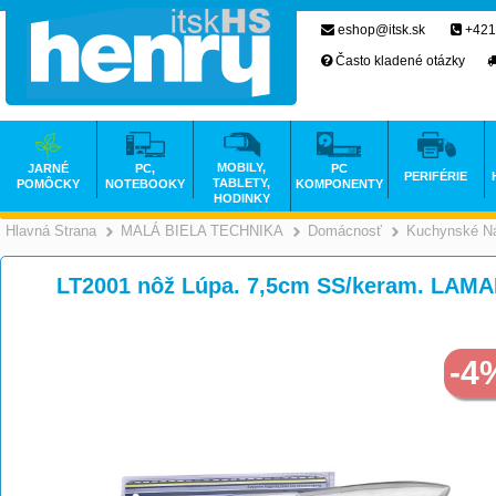
eshop@itsk.sk
+421
Často kladené otázky
MOBILY,
JARNÉ
PC,
PC
PERIFÉRIE
TABLETY,
POMÔCKY
NOTEBOOKY
KOMPONENTY
HODINKY
Hlavná Strana
MALÁ BIELA TECHNIKA
Domácnosť
Kuchynské Ná
>
>
LT2001 nôž Lúpa. 7,5cm SS/keram. LAM
-4