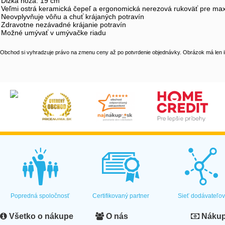
Dĺžka noža: 19 cm
Veľmi ostrá keramická čepeľ a ergonomická nerezová rukoväť pre max
Neovplyvňuje vôňu a chuť krájaných potravín
Zdravotne nezávadné krájanie potravín
Možné umývať v umývačke riadu
Obchod si vyhradzuje právo na zmenu ceny až po potvrdenie objednávky. Obrázok má len il
Popredná spoločnosť
Certifikovaný partner
Sieť dodávateľo
Všetko o nákupe
O nás
Nákup 