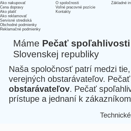
Ako nakupovať
O spoločnosti
Základné in
Cena dopravy
Voľné pracovné pozície
Ako platiť
Kontakty
Ako reklamovať
Servisné strediská
Obchodné podmienky
Reklamačné podmienky
Máme
Pečať spoľahlivosti
Slovenskej republiky
Naša spoločnosť patrí medzi tie
verejných obstarávateľov. Pečať 
obstarávateľov
. Pečať spoľahli
prístupe a jednaní k zákazníkom a
Technické
Â
Â
Â