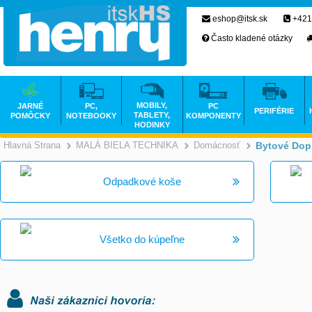
eshop@itsk.sk
+421
Často kladené otázky
MOBILY,
JARNÉ
PC,
PC
PERIFÉRIE
TABLETY,
POMÔCKY
NOTEBOOKY
KOMPONENTY
HODINKY
Hlavná Strana
MALÁ BIELA TECHNIKA
Domácnosť
Bytové Dop
>
>
Odpadkové koše
Všetko do kúpeľne