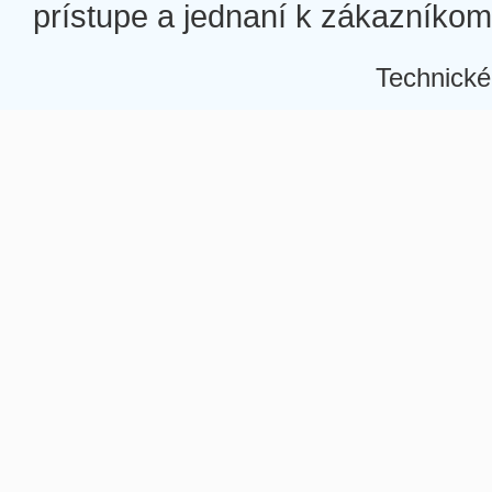
prístupe a jednaní k zákazníkom a
Technické
Â
Â
Â