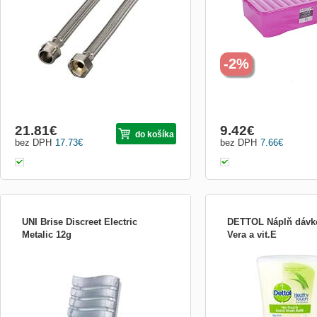
nerezová oceľ - max. teplota 80°C, max.
Vysoká kvalita, pružnosť, l
tlak vody 10 barov - balenie: PE vrecko
Výroba z nezávadného ma
testované - medzinárodné 
Vhodný do detských izieb,
-2%
21.81
€
9.42
€
do košíka
bez DPH
17.73
€
bez DPH
7.66
€
UNI Brise Discreet Electric
DETTOL Náplň dávk
Metalic 12g
Vera a vit.E
designový, diskrétní osvěžovač vzduchu
Náplň do dávkovače mýdla
antibakteriální mýdlo je v
každodenní použití, ničí 9
chrání proti široké škále b