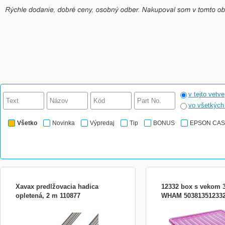
v tejto vetve
vo všetkýc
Všetko
Novinka
Výpredaj
Tip
BONUS
EPSON CA
Xavax predlžovacia hadica
12332 box s vekom 3
opletená, 2 m 110877
WHAM 50381351233
- na predľženie prívodných hadíc -
Box s vekom Najpopulárne
prepojenie: vnútorný závit 3/4&quot; rovno
univerzálnych boxov Ergo
vonkajší závit 3/4&quot; rovno - odľahčená
dizajnové prevedenie Vy