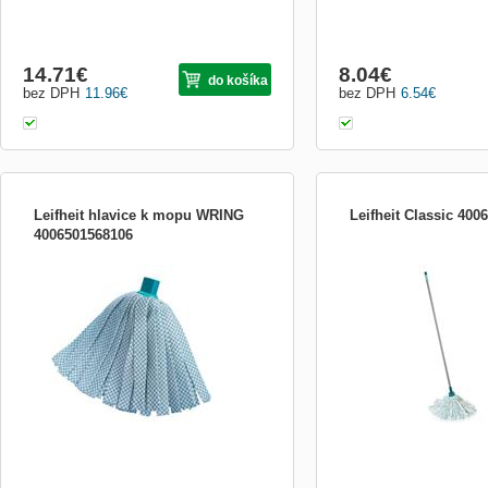
14.71
€
8.04
€
do košíka
bez DPH
11.96
€
bez DPH
6.54
€
Leifheit hlavice k mopu WRING
Leifheit Classic 400
4006501568106
mytí podlah bez kontaktu rukou a špinavé
třásňový mop určený pro č
vody, pro všechny typy podlah, ždímání
kamenných podlah, vhodný
střapců ve vědru se speciálním nástavci
rohy, vyměnitelná hlavice 
na tyči mopu, rychlospojka pro snadnou
vláken s vysokou absorbcí
výměnu hlavice, lze prát v pračce
v pračce na 60 ° C, ocelo
m s univerzálním závitem,
otvor