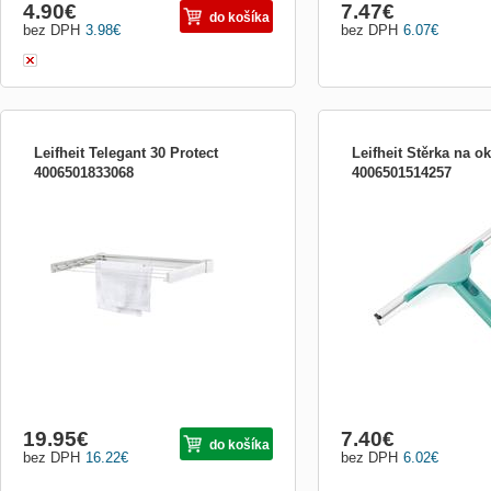
4.90
€
7.47
€
do košíka
bez DPH
3.98
€
bez DPH
6.07
€
Leifheit Telegant 30 Protect
Leifheit Stěrka na o
4006501833068
4006501514257
praktický skládací nástěnný sušák na
vhodná na mytí skel, zrca
prádlo, šetří místo, vhodný na venkovní
možnost nastavení pro šik
použití, chráněno proti korozi, šířka tyčí 70
záběru 28 cm, Kompatibilní
cm, 3 m sušící plochy, záruka 3 roky
systémem, záruka 3 roky
19.95
€
7.40
€
do košíka
bez DPH
16.22
€
bez DPH
6.02
€