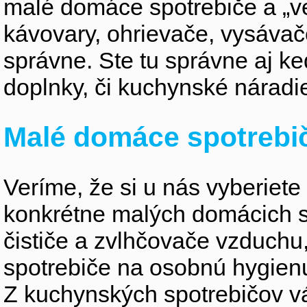
malé domáce spotrebiče a „v
kávovary, ohrievače, vysávače,
správne. Ste tu správne aj k
doplnky, či kuchynské náradi
Malé domáce spotrebi
Veríme, že si u nás vyberiete
konkrétne malých domácich s
čističe a zvlhčovače vzduchu
spotrebiče na osobnú hygienu,
Z kuchynských spotrebičov vás 