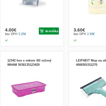
4.00
€
3.60
€
do košíka
bez DPH
3.25
€
bez DPH
2.93
€
12342 box s vekom 42l ružový
LEIFHEIT Mop na okn
WHAM 5038135123429
4006501511270
Box s vekom Najpopulárnejšia rada
použití na menší okna, fun
univerzálnych boxov Ergonomický tvar,
náhrada na mytí oken a 
dizajnové prevedenie Vyrobené v GB,
stěrka na stírání, náhrada
vysoká kvalita, pružnosť, lesk a jas farieb
mikrovlákna s připevnění
Výroba z nezávadného materiálu Výrobky
šířka 20 cm, Click-systé
testované - medzinárodné certifikáty
násady,tyrkysová
Vhodný do detských izieb, š