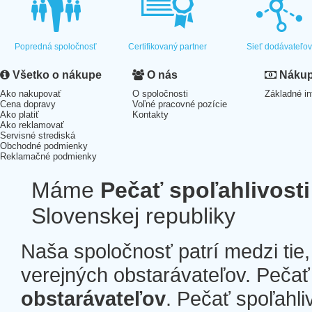
Popredná spoločnosť
Certifikovaný partner
Sieť dodávateľo
Všetko o nákupe
O nás
Nákup 
Ako nakupovať
O spoločnosti
Základné in
Cena dopravy
Voľné pracovné pozície
Ako platiť
Kontakty
Ako reklamovať
Servisné strediská
Obchodné podmienky
Reklamačné podmienky
Máme
Pečať spoľahlivosti
Slovenskej republiky
Naša spoločnosť patrí medzi tie
verejných obstarávateľov. Pečať 
obstarávateľov
. Pečať spoľahli