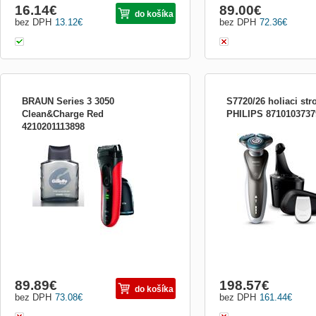
16.14
€
89.00
€
do košíka
bez DPH
13.12
€
bez DPH
72.36
€
BRAUN Series 3 3050
S7720/26 holiaci str
Clean&Charge Red
PHILIPS 8710103737
4210201113898
trojitý holiaci systém s hrebienkom Micro
Holiace strojčeky Philips 
Comb , planžeta SensoFoil , zámok
špeciálne navrhnuté na po
holiace hlavy, výsuvný zastrihávač dlhých
citlivej pokožky a obsahu
fúzov , akumulátorový / sieťová prevádzka
jedinečnou vrstvou mikrope
, umývateľný, čistiaca a dobíjacia jednotka
holiacemu strojčeku umož
C &amp; C
kĺzať po vašej tvári. Navr
maximálny komfort
89.89
€
198.57
€
do košíka
bez DPH
73.08
€
bez DPH
161.44
€