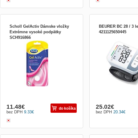
Scholl GelActiv Dámske vložky
BEURER BC 28 / 3 le
Extrémne vysoké podpätky
4211125650445
SCH916866
Určené pro všední den pro muže.
Tlakoměr/pulsoměr na záp
Technologie GelActiv™ účinně tlumí
arytmie, 2x60 pamětí, prů
nárazy a pomáhá snižovat nadměrný tlak
14 - 19,5 cm, signalizace
vznikající při chůzi a denních činnostech.
datum, čitelný LCD displej
Velikost: A-42/43; B-44; C-45/46,5, plná
velikost-48,5
11.48
€
25.02
€
do košíka
bez DPH
9.33
€
bez DPH
20.34
€