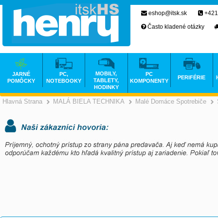
eshop@itsk.sk
+421
Často kladené otázky
MOBILY,
JARNÉ
PC,
PC
PERIFÉRIE
TABLETY,
POMÔCKY
NOTEBOOKY
KOMPONENTY
HODINKY
Hlavná Strana
MALÁ BIELA TECHNIKA
Malé Domáce Spotrebiče
>
>