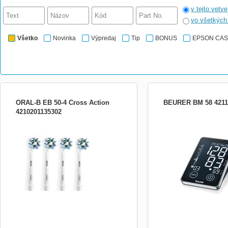
v tejto vetve
vo všetkýc
Všetko
Novinka
Výpredaj
Tip
BONUS
EPSON CA
ORAL-B EB 50-4 Cross Action
BEURER BM 58 4211
4210201135302
Základná koncovka Oral - B Croos Action ,
tlakomer / Pulsoměr na pa
dve sady protiľahlých štetín vonkajšieho a
dotykový displej 81x122m
vnútorného kruhu pod uhlom 16 stupňov
podľa svetovej zdravotníck
pre perfektné čistenie zubov aj
(WHO), indikácia možné n
medzizubných priestorov . 4 ks v balení
činnosti srdca, dátum a č
pamäťou, priemery,