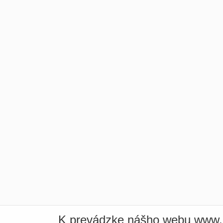
K prevádzke nášho webu www.i