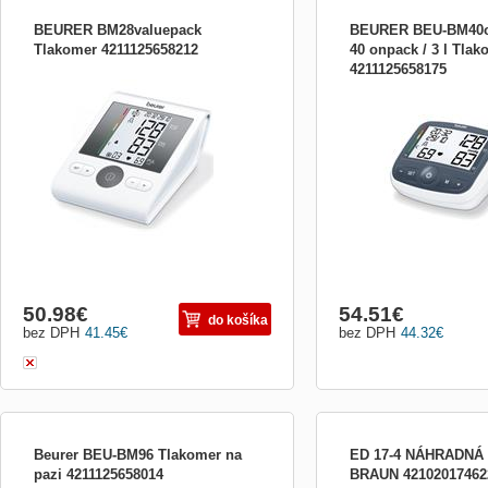
BEURER BM28valuepack
BEURER BEU-BM40
Tlakomer 4211125658212
40 onpack / 3 l Tlak
4211125658175
* tlakoměr / pulsoměr na paži s adaptérem
* tlakoměr / pulsoměr na 
do sítě* plně automatické měření* rychlé a
adaptérem* plně automati
pohodlné měření* LCD displej* 4 x 30
průměr ranních a večerní
pamětí* výpočet průměrných hodnot*
posledních 7 dní* průměr
detekce arytmie: varování v případě
naměřených hodnot* velký
možného poruchy srdečního rytmu*
x 60 pamětí* WHO klasifi
manžeta 22 – 42 cm* d
arytmie: varov
50.98
€
54.51
€
do košíka
bez DPH
41.45
€
bez DPH
44.32
€
Beurer BEU-BM96 Tlakomer na
ED 17-4 NÁHRADNÁ
pazi 4211125658014
BRAUN 42102017462