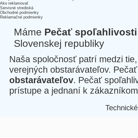
Ako reklamovať
Servisné strediská
Obchodné podmienky
Reklamačné podmienky
Máme
Pečať spoľahlivosti
Slovenskej republiky
Naša spoločnosť patrí medzi tie
verejných obstarávateľov. Pečať 
obstarávateľov
. Pečať spoľahli
prístupe a jednaní k zákazníkom a
Technické
Â
Â
Â