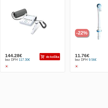
Tlakoměr/pulsoměr na paži s EKG,
Trysky pre modely ústnyc
bezdrátové připojení se smartphonem
centier MD 15-20 a OC 15
pomocí Bluetooth, USB kabel, indikátor
tenký/rotačný prúd vody p
polohy pro měření, detailní detekce
4ks
srdeční arytmie, velký dotykový displej,
2x60 pamětí, pro obvod paže 22-42cm.
Detekce arytmie. Aplikace Beurer
-22%
144.28
€
11.76
€
do košíka
bez DPH
117.30
€
bez DPH
9.56
€