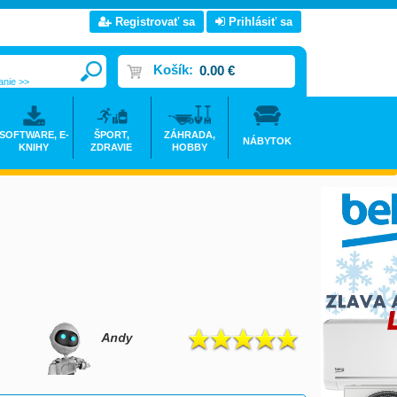
Registrovať sa
Prihlásiť sa
Košík:
0.00 €
anie >>
SOFTWARE, E-
ŠPORT,
ZÁHRADA,
NÁBYTOK
KNIHY
ZDRAVIE
HOBBY