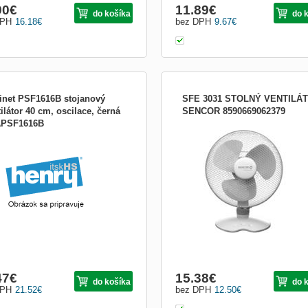
90
€
11.89
€
do košíka
do 
DPH
16.18
€
bez DPH
9.67
€
tinet PSF1616B stojanový
SFE 3031 STOLNÝ VENTILÁ
ilátor 40 cm, oscilace, černá
SENCOR 8590669062379
PSF1616B
Ventilátor, priemer 30 cm, 3 stupne
rýchlosti, možnosť otáčania, nastavit
uhol sklonu, príkon 40W
47
€
15.38
€
do košíka
do 
DPH
21.52
€
bez DPH
12.50
€