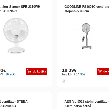
tilátor Sencor SFE 2310WH
GOODLINE FS1601C ventilato
lní 41009425
stojanovy 40 cm
tky o průměru 23 cm stolního
Ventilátor GOODLINE FS1601C
látoru se třemi rychlostmi chrání
ní a zadní kovová mřížka.
atická horizontální rotace v úhlu 90 °
ností vypnutí, nastavitelný úhel
u, protiskluzové nožky, ochrana proti
átí.
93
€
18.39
€
do košíka
do 
DPH
16.20
€
bez DPH
14.95
€
2 ventilátor STEBA
AEG VL 5528 stolni ventilátor
1833500663
23cm barva černá