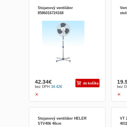
Stojanový ventilátor
Ven
8586016724168
sto
Stojanový ventilátor; Veľmi tichý a
Lopa
spoľahlivý chod; 3 rýchlosti motora;
venti
Oscilujúci (otáčanie v rozmedzí 90°);
před
Vrtuľa chránená mriežkou proti možným
Autom
poraneniam; Priemer vrtule 35 cm;
s mož
Max.výška : 133 cm; Hmotnosť : 2,4 kg;
sklon
Napájanie: 230V~ 50Hz, 40 W
přehř
42.34
€
19.
do košíka
bez DPH
34.42
€
bez 
Stojanový ventilátor HELER
VT 
STV406 40cm
401