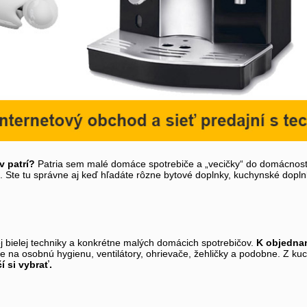
v patrí?
Patria sem malé domáce spotrebiče a „vecičky“ do domácnosti
ne. Ste tu správne aj keď hľadáte rôzne bytové doplnky, kuchynské dopln
ej bielej techniky a konkrétne malých domácich spotrebičov.
K objednan
 na osobnú hygienu, ventilátory, ohrievače, žehličky a podobne. Z kuch
í si vybrať.