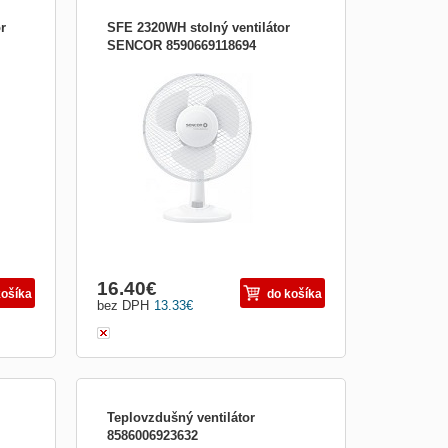
r
SFE 2320WH stolný ventilátor
SENCOR 8590669118694
Stolný ventilátor Príkon 30 W Hlučnosť: 50
dB 2 rýchlosti Priemer lopatiek 23 cm
Automatická horizontálna rotácia v uhle
90° s možnosťou vypnutia Nastaviteľný
uhol sklonu Predná a zadná kovová
ochranná mriežka Protišmykové nôžky
Ochrana proti prehriatiu D
16.40
€
košíka
do košíka
bez DPH
13.33
€
Teplovzdušný ventilátor
8586006923632