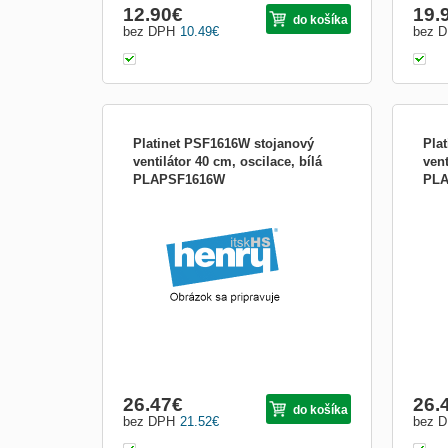
12.90
€
19.
do košíka
bez DPH
10.49
€
bez 
Platinet PSF1616W stojanový
Pla
ventilátor 40 cm, oscilace, bílá
vent
PLAPSF1616W
PLA
26.47
€
26.
do košíka
bez DPH
21.52
€
bez 