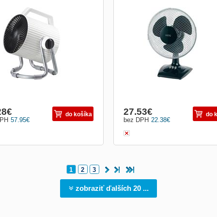
látor, TUBE dizajn, unikátna
ológia vírenie, tryskové prúdenia
chu, dosah prúdenia až 6 m, 2 úrovne
avenia, priemer: 18 cm, možnosť
enia -15 ° - 90 °, praktický stojanček,
riadne efektívna cirkulácia vzduchu,
on 55 W
28
€
27.53
€
do košíka
do 
DPH
57.95
€
bez DPH
22.38
€
1
2
3
zobraziť ďalších 20 ...