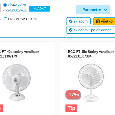
v tejto vetve
HĽADAŤ
Parametre
vo všetkých
S
EPSON CASHBACK
skladom
všetko
skladom - po objednaní
 FT 40a stolny ventilator
ECG FT 15a Stolny ventilator
2131307179
8592131307384
r 40 cm, 3 rychlosti, otočná hlava,
průměr 15 cm, 2 rychlosti, otočná hla
ný a nastavitelný úhel kmitání,
sklopný a nastavitelný úhel kmitání,
čnostní mřížka, velmi tichý chod,
bezpečnostní mřížka, velmi tichý cho
n 50 W, 58.3 dB Základný ventilátor
příkon 20 W
FT 40a s priemerom 40 cm vám
emní prežitie horúcich dní v interiéri.
ybavený otoč
-17%
p
Tip