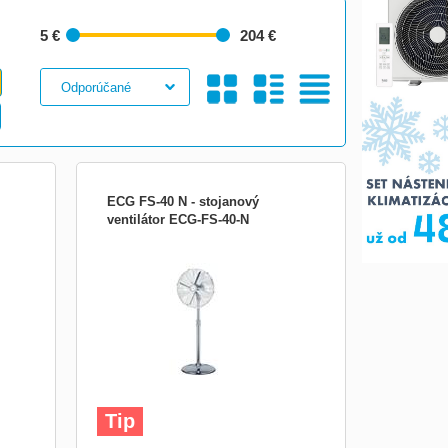
5 €
204 €
Galéria
S
Tabuľkový
ECG FS-40 N - stojanový
ventilátor ECG-FS-40-N
va,
priemer 40 cm, 3 rýchlosti, otočná hlava,
sklopný a nastavitelný uhol kmitania,
d,
nastavitelná výška, krížový stabilný
podstavec, bezpečnostná mriežka, príkon
35 W, chrómové prevedenie Stojanový
ventilátor ECG FS 40 Nv modernom
nerezovom dizajne vhodný d
Obrázkami
Výpis
Tip