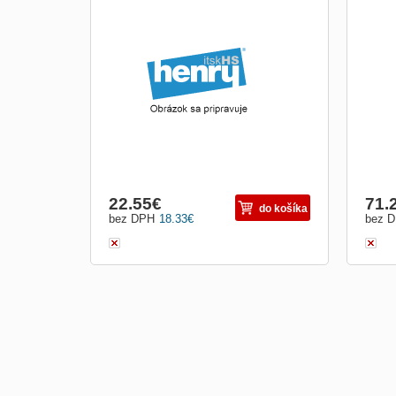
Stojanový ventilátor HELER STV406 40cm
Venti
techn
vzdu
nast
natoč
mimo
prík
22.55
€
71.
do košíka
bez DPH
18.33
€
bez 