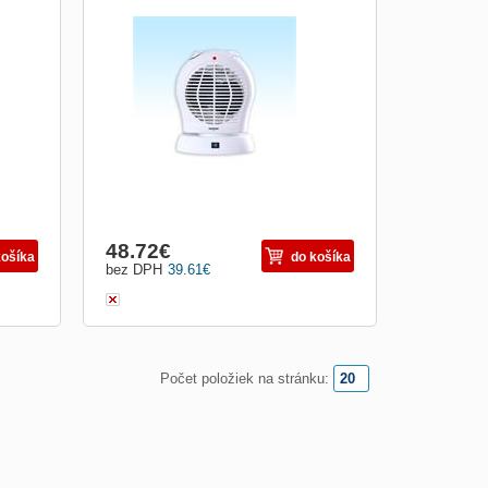
Teplovzdušný ventilátor s osciláciou;
Moderný dizajn a nízka hlučnosť; 2 úrovne
výkonu (1 000 W a 2 000 W); Plynule
regulovateľný termostat; Rukoväť pre
pohodlné prenášanie; Ochrana proti
prehriatiu; Bezpečnostná poistka -
vypnutie pri prevrátení príst..
48.72
€
košíka
do košíka
bez DPH
39.61
€
Počet položiek na stránku: