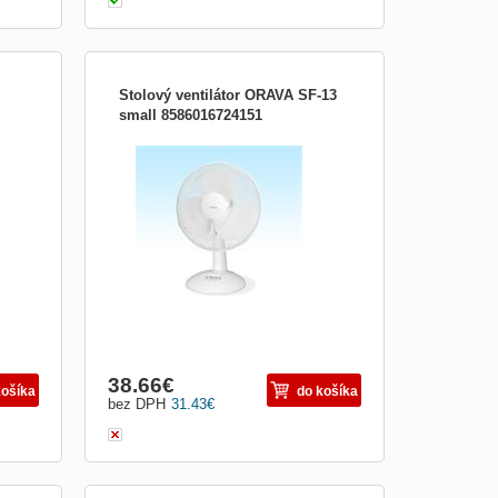
Stolový ventilátor ORAVA SF-13
small 8586016724151
hlivý
Stolový ventilátor; Veľmi tichý a spoľahlivý
chod; 3 rýchlosti motora; Oscilujúci
(otáčanie v rozmedzí 90°); Vrtuľa
chránená mriežkou proti možným
poraneniam; Priemer vrtule: 30 cm;
9;
Rozmery Š x V x H v cm : 33 x 51 x 26;
Hmotnosť : 1,8 kg; Napájanie: 2..
38.66
€
košíka
do košíka
bez DPH
31.43
€