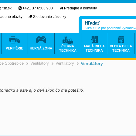
itsk.sk
+421 37 6503 908
Predajne a kontakty
ladené otázky
Sledovanie zásielky
Klikni SEM pre podrobné vyhľadáv
ČIERNA
MALÁ BIELA
VEĽKÁ BIELA
PERIFÉRIE
HERNÁ ZÓNA
TECHNIKA
TECHNIKA
TECHNIKA
e Spotrebiče
Ventilátory
Ventilátory
Ventilátory
>
>
>
>