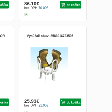
86.10
€
košíka
do košíka
bez DPH
70.00
€
TOR
Vysúšač obuvi 8586016723505
Elektrický radiator na obuv a rukavice;
eľný
Šetrné sušenie; Tepelné trubice vysušia
až 2 páry topánok naraz; Enegretický
úsporný - nízka spotreba elektrickej
energie; Jednoduchá obsluha; Napájanie:
230V~ 50Hz, 40 W
25.93
€
košíka
do košíka
bez DPH
21.08
€