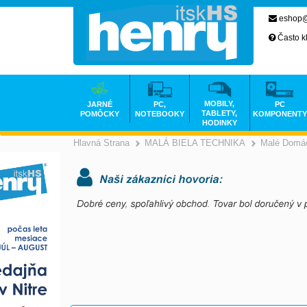
eshop@
Často k
MOBILY,
JARNÉ
PC,
PC
TABLETY,
POMÔCKY
NOTEBOOKY
KOMPONENTY
HODINKY
Hlavná Strana
MALÁ BIELA TECHNIKA
Malé Domác
>