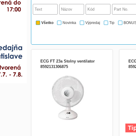
Všetko
Novinka
Výpredaj
Tip
BONU
ECG FT 23a Stolny ventilator
ECG
8592131306875
859
průměr 23 cm, 2 rychlosti, otočná hlava,
průmě
sklopný a nastavitelný úhel kmitání,
sklop
bezpečnostní mřížka, velmi tichý chod,
bezpe
příkon 30 W
příko
ECG 
spríj
Je v
Ti