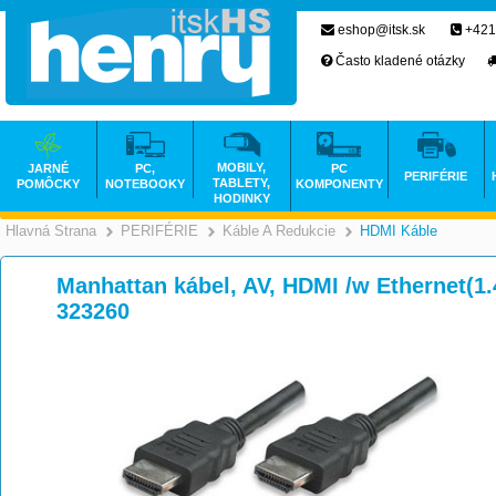
eshop@itsk.sk
+421
Často kladené otázky
MOBILY,
JARNÉ
PC,
PC
PERIFÉRIE
TABLETY,
POMÔCKY
NOTEBOOKY
KOMPONENTY
HODINKY
Hlavná Strana
PERIFÉRIE
Káble A Redukcie
HDMI Káble
>
>
>
Manhattan kábel, AV, HDMI /w Ethernet(1.4
323260