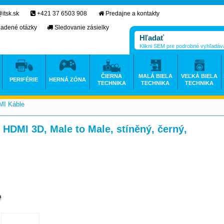
itsk.sk
+421 37 6503 908
Predajne a kontakty
ladené otázky
Sledovanie zásielky
Klikni SEM pre podrobné vyhľadáv
ČIERNA
MALÁ BIELA
VEĽKÁ BIELA
PERIFÉRIE
HERNÁ ZÓNA
TECHNIKA
TECHNIKA
TECHNIKA
I Káble
>
DMI 3D, Male to Male, stíněný, černý,