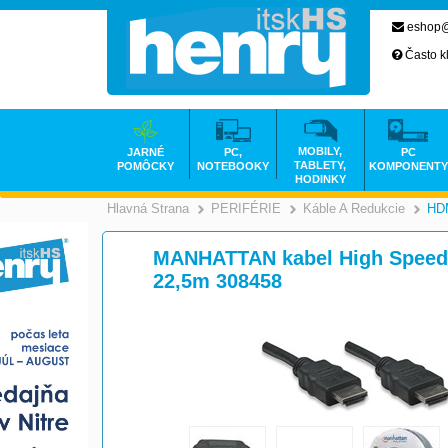
eshop@
Často k
MOBILY,
JARNÉ
PC,
PC
TABLETY,
POMÔCKY
NOTEBOOKY
KOMPONENTY
HODINKY
Hlavná Strana
PERIFÉRIE
Káble A Redukcie
HDM
>
>
MANHATTAN kabel High Speed H
22,5m 308458