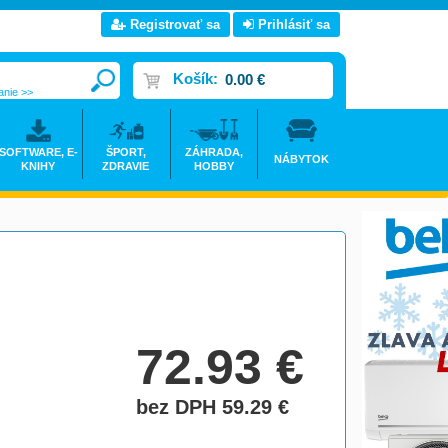
Registrovať sa
Prihlásiť sa
Košík:
0.00 €
anie >>
SOFTWARE, E-
ŠPORT,
ZÁHRADA,
NÁBYTOK
KNIHY
ZDRAVIE
HOBBY
72.93
€
bez DPH 59.29
€