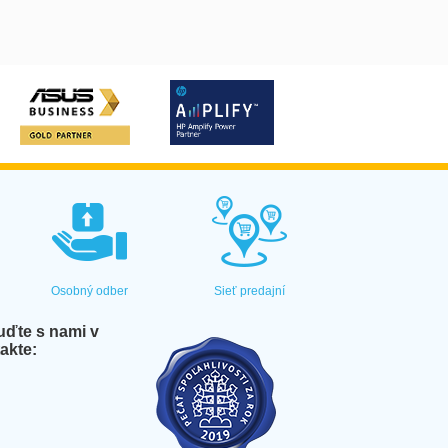
Osobný odber
Sieť predajní
ďte s nami v
akte: