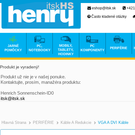
eshop@itsk.sk
+421
Často kladené otázky
MOBILY,
JARNÉ
PC,
PC
PERIFÉRIE
TABLETY,
POMÔCKY
NOTEBOOKY
KOMPONENTY
HODINKY
Produkt je vyradený!
Produkt už nie je v našej ponuke.
Kontaktujte, prosím, manažéra produktu:
Henrich Sonnenschein-ID0
itsk@itsk.sk
Hlavná Strana
PERIFÉRIE
Káble A Redukcie
VGA A DVI Káble