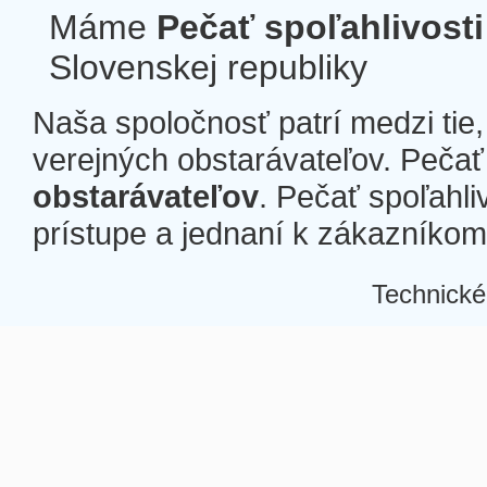
Máme
Pečať spoľahlivosti
Slovenskej republiky
Naša spoločnosť patrí medzi tie
verejných obstarávateľov. Pečať 
obstarávateľov
. Pečať spoľahli
prístupe a jednaní k zákazníkom a
Technické
Â
Â
Â