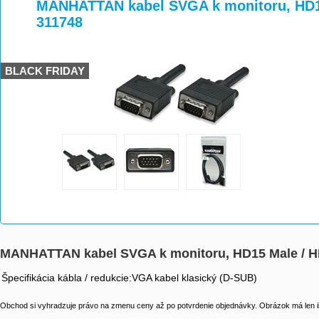
>
>
>
MANHATTAN kabel SVGA k monitoru, HD15
311748
BLACK FRIDAY
MANHATTAN kabel SVGA k monitoru, HD15 Male / HD
Špecifikácia kábla / redukcie:VGA kabel klasický (D-SUB)
Obchod si vyhradzuje právo na zmenu ceny až po potvrdenie objednávky. Obrázok má len il