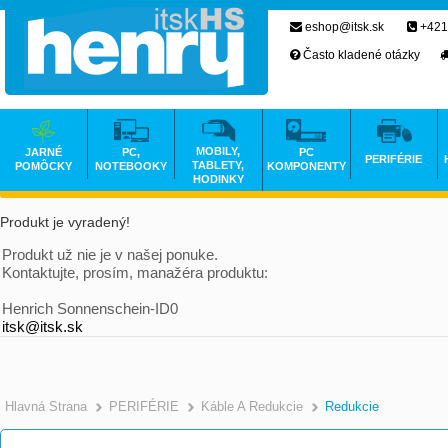
eshop@itsk.sk
+421
Často kladené otázky
MOBILY,
JARNÉ
PC,
PC
PERIFÉRIE
TABLETY,
POMÔCKY
NOTEBOOKY
KOMPONENTY
HODINKY
Produkt je vyradený!
Produkt už nie je v našej ponuke.
Kontaktujte, prosím, manažéra produktu:
Henrich Sonnenschein-ID0
itsk@itsk.sk
Hlavná Strana
PERIFÉRIE
Káble A Redukcie
Redukcie