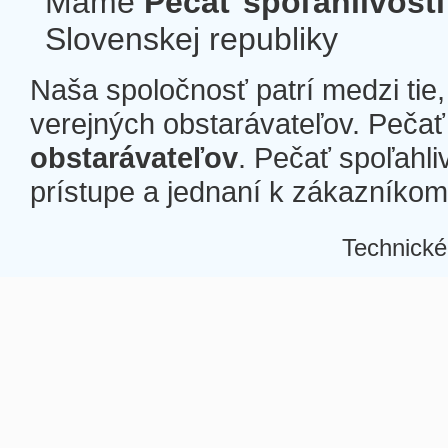
Máme
Pečať spoľahlivosti
Slovenskej republiky
Naša spoločnosť patrí medzi tie
verejných obstarávateľov. Pečať 
obstarávateľov
. Pečať spoľahli
prístupe a jednaní k zákazníkom a
Technické
Â
Â
Â