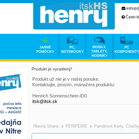
eshop@
Často k
MOBILY,
JARNÉ
PC,
PC
TABLETY,
POMÔCKY
NOTEBOOKY
KOMPONENTY
HODINKY
Produkt je vyradený!
Produkt už nie je v našej ponuke.
Kontaktujte, prosím, manažéra produktu:
Henrich Sonnenschein-ID0
itsk@itsk.sk
Hlavná Strana
PERIFÉRIE
Pamäťové Karty, Čítačk