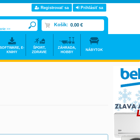
Registrovať sa
Prihlásiť sa
Košík:
0.00 €
anie >>
SOFTWARE, E-
ŠPORT,
ZÁHRADA,
NÁBYTOK
KNIHY
ZDRAVIE
HOBBY