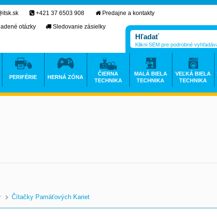
itsk.sk
+421 37 6503 908
Predajne a kontakty
ladené otázky
Sledovanie zásielky
Klikni SEM pre podrobné vyhľadáv
ČIERNA
MALÁ BIELA
VEĽKÁ BIELA
PERIFÉRIE
HERNÁ ZÓNA
TECHNIKA
TECHNIKA
TECHNIKA
y
Čítačky Pamäťových Kariet