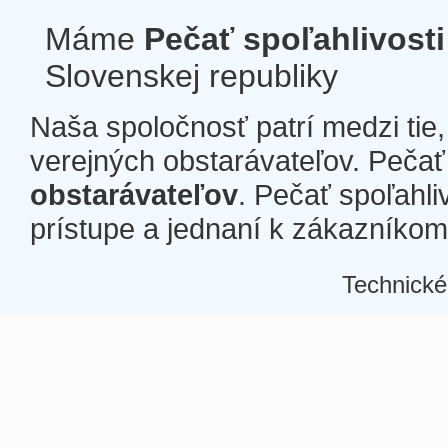
Máme
Pečať spoľahlivosti
Slovenskej republiky
Naša spoločnosť patrí medzi tie
verejných obstarávateľov. Pečať 
obstarávateľov
. Pečať spoľahli
prístupe a jednaní k zákazníkom a
Technické
Â
Â
Â