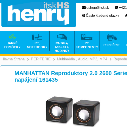
eshop@itsk.sk
+421
Často kladené otázky
MOBILY,
JARNÉ
PC,
PC
PERIFÉRIE
TABLETY,
POMÔCKY
NOTEBOOKY
KOMPONENTY
HODINKY
Hlavná Strana
PERIFÉRIE
Multimédiá , Audio, MP3, MP4
Reprodu
>
>
MANHATTAN Reproduktory 2.0 2600 Serie
napájení 161435