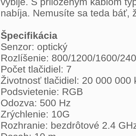
vybije. S priloženým káblom ty
nabíja. Nemusíte sa teda báť, 
Špecifikácia
Senzor: optický
Rozlíšenie: 800/1200/1600/24
Počet tlačidiel: 7
Životnosť tlačidiel: 20 000 000 k
Podsvietenie: RGB
Odozva: 500 Hz
Zrýchlenie: 10G
Rozhranie: bezdrôtové 2.4 GH