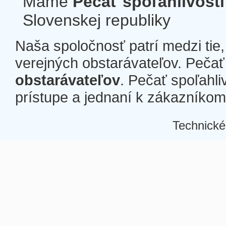
Máme
Pečať spoľahlivosti
Slovenskej republiky
Naša spoločnosť patrí medzi tie
verejných obstarávateľov. Pečať 
obstarávateľov
. Pečať spoľahli
prístupe a jednaní k zákazníkom a
Technické
Â
Â
Â