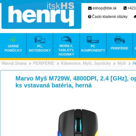
eshop@itsk.sk
+421
Často kladené otázky
MOBILY,
JARNÉ
PC,
PC
PERIFÉRIE
TABLETY,
POMÔCKY
NOTEBOOKY
KOMPONENTY
HODINKY
Hlavná Strana
PERIFÉRIE
Klávesnice, Myši, Joysticky
Myši
H
>
>
Marvo Myš M729W, 4800DPI, 2.4 [GHz], opti
ks vstavaná batéria, herná