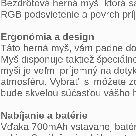
Bezdrôtová herná myš, ktorá sa
RGB podsvietenie a povrch prí
Ergonómia a design
Táto herná myš, vám padne do 
Myš disponuje taktiež špeciáln
myši je veľmi príjemný na doty
atmosféru. Vybrať si môžete z
bude skvelou súčasťou vášho h
Nabíjanie a batérie
Vďaka 700mAh vstavanej batéri