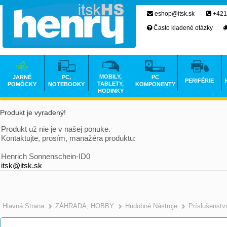
eshop@itsk.sk
+421
Často kladené otázky
MOBILY,
JARNÉ
PC,
PC
PERIFÉRIE
TABLETY,
POMÔCKY
NOTEBOOKY
KOMPONENTY
HODINKY
Produkt je vyradený!
Produkt už nie je v našej ponuke.
Kontaktujte, prosím, manažéra produktu:
Henrich Sonnenschein-ID0
itsk@itsk.sk
Hlavná Strana
ZÁHRADA, HOBBY
Hudobné Nástroje
Príslušenstv