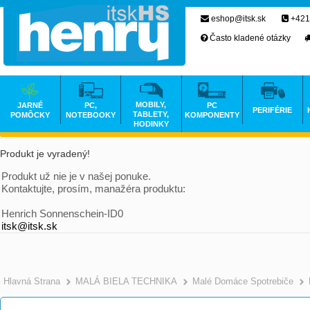
eshop@itsk.sk
+421
Často kladené otázky
MOBILY,
JARNÉ
PC,
PC
PERIFÉRIE
TABLETY,
POMÔCKY
NOTEBOOKY
KOMPONENTY
HODINKY
Produkt je vyradený!
Produkt už nie je v našej ponuke.
Kontaktujte, prosím, manažéra produktu:
Henrich Sonnenschein-ID0
itsk@itsk.sk
Hlavná Strana
MALÁ BIELA TECHNIKA
Malé Domáce Spotrebiče