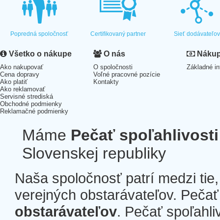
Popredná spoločnosť
Certifikovaný partner
Sieť dodávateľo
Všetko o nákupe
O nás
Nákup 
Ako nakupovať
O spoločnosti
Základné in
Cena dopravy
Voľné pracovné pozície
Ako platiť
Kontakty
Ako reklamovať
Servisné strediská
Obchodné podmienky
Reklamačné podmienky
Máme
Pečať spoľahlivosti
Slovenskej republiky
Naša spoločnosť patrí medzi tie
verejných obstarávateľov. Pečať 
obstarávateľov
. Pečať spoľahli