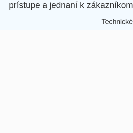
prístupe a jednaní k zákazníkom a
Technické
Â
Â
Â