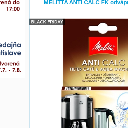
>
MELITTA ANTI CALC FK odvápň
BLACK FRIDAY