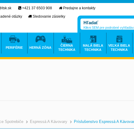
itsk.sk
+421 37 6503 908
Predajne a kontakty
ladené otázky
Sledovanie zásielky
Klikni SEM pre podrobné vyhľadáv
ČIERNA
MALÁ BIELA
VEĽKÁ BIELA
PERIFÉRIE
HERNÁ ZÓNA
TECHNIKA
TECHNIKA
TECHNIKA
e Spotrebiče
Espressá A Kávovary
Príslušenstvo Espressá A Kávova