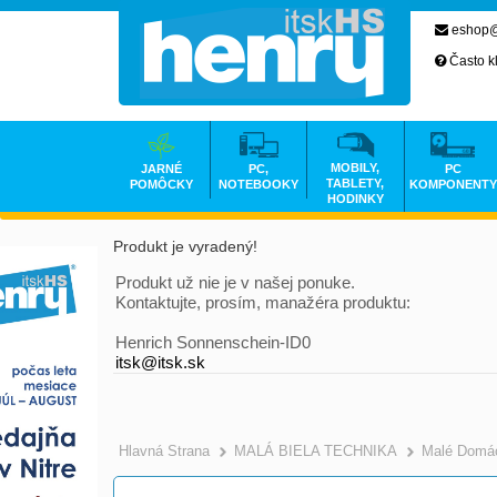
eshop@
Často k
MOBILY,
JARNÉ
PC,
PC
TABLETY,
POMÔCKY
NOTEBOOKY
KOMPONENTY
HODINKY
Produkt je vyradený!
Produkt už nie je v našej ponuke.
Kontaktujte, prosím, manažéra produktu:
Henrich Sonnenschein-ID0
itsk@itsk.sk
Hlavná Strana
MALÁ BIELA TECHNIKA
Malé Domác