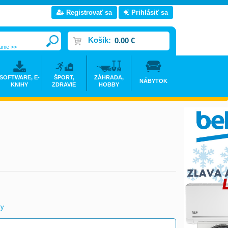
Registrovať sa
Prihlásiť sa
Košík:
0.00 €
anie >>
SOFTWARE, E-
ŠPORT,
ZÁHRADA,
NÁBYTOK
KNIHY
ZDRAVIE
HOBBY
ry