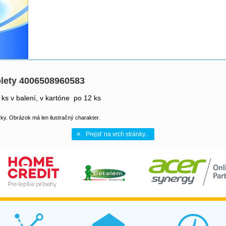
lety 4006508960583
s v balení, v kartóne po 12 ks
y. Obrázok má len ilustračný charakter.
Prejsť na vrch stránky...