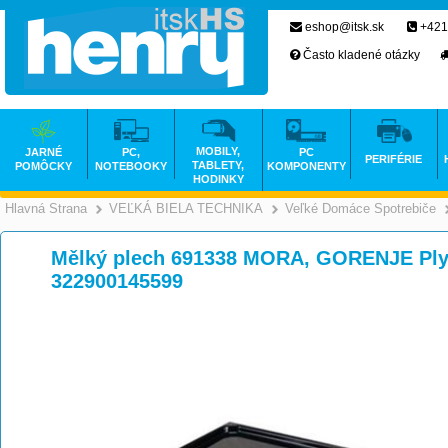
eshop@itsk.sk
+421
Často kladené otázky
MOBILY,
JARNÉ
PC,
PC
PERIFÉRIE
TABLETY,
POMÔCKY
NOTEBOOKY
KOMPONENTY
HODINKY
Hlavná Strana
VEĽKÁ BIELA TECHNIKA
Veľké Domáce Spotrebiče
>
>
Mělký plech 691338 MORA, GORENJE Plyt
322900145599