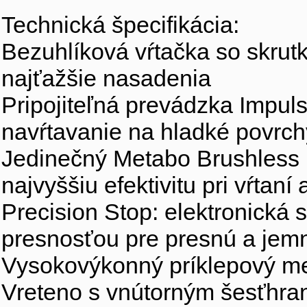
Technická špecifikácia:
Bezuhlíková vŕtačka so skru
najťažšie nasadenia
Pripojiteľná prevádzka Impul
navŕtavanie na hladké povrch
Jedinečný Metabo Brushless (
najvyššiu efektivitu pri vŕtaní
Precision Stop: elektronická
presnosťou pre presnú a jem
Vysokovýkonný príklepový me
Vreteno s vnútorným šesťhran