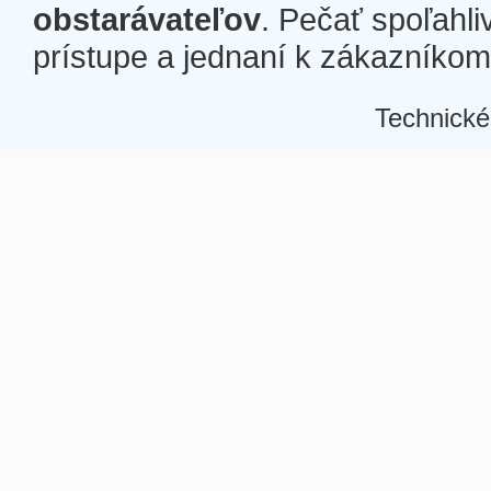
obstarávateľov
. Pečať spoľahli
prístupe a jednaní k zákazníkom a
Technické
Â
Â
Â