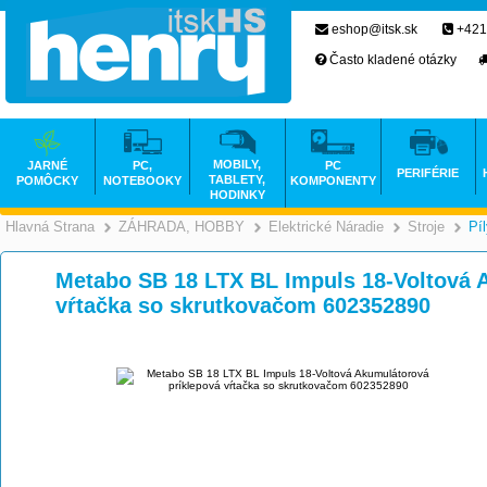
eshop@itsk.sk
+421
Často kladené otázky
MOBILY,
JARNÉ
PC,
PC
PERIFÉRIE
TABLETY,
POMÔCKY
NOTEBOOKY
KOMPONENTY
HODINKY
Hlavná Strana
ZÁHRADA, HOBBY
Elektrické Náradie
Stroje
Pí
>
>
Metabo SB 18 LTX BL Impuls 18-Voltová 
vŕtačka so skrutkovačom 602352890