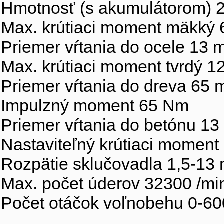
Hmotnosť (s akumulátorom) 2
Max. krútiaci moment mäkký
Priemer vŕtania do ocele 13
Max. krútiaci moment tvrdý 
Priemer vŕtania do dreva 65
Impulzný moment 65 Nm
Priemer vŕtania do betónu 1
Nastaviteľný krútiaci momen
Rozpätie sklučovadla 1,5-13
Max. počet úderov 32300 /mi
Počet otáčok voľnobehu 0-60