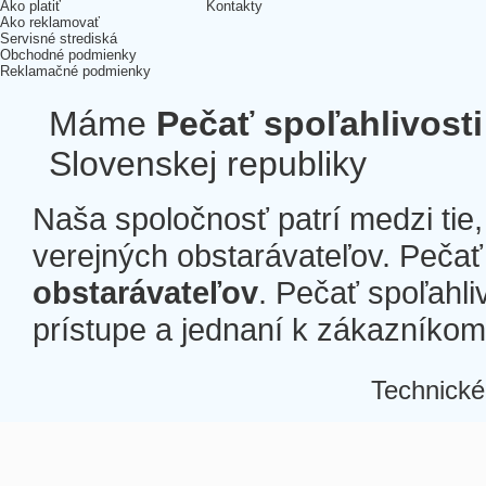
Ako platiť
Kontakty
Ako reklamovať
Servisné strediská
Obchodné podmienky
Reklamačné podmienky
Máme
Pečať spoľahlivosti
Slovenskej republiky
Naša spoločnosť patrí medzi tie
verejných obstarávateľov. Pečať 
obstarávateľov
. Pečať spoľahli
prístupe a jednaní k zákazníkom a
Technické
Â
Â
Â