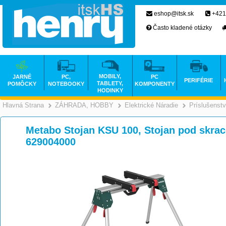
eshop@itsk.sk
+421
Často kladené otázky
MOBILY,
JARNÉ
PC,
PC
PERIFÉRIE
TABLETY,
POMÔCKY
NOTEBOOKY
KOMPONENTY
HODINKY
Hlavná Strana
ZÁHRADA, HOBBY
Elektrické Náradie
Príslušenst
>
>
Metabo Stojan KSU 100, Stojan pod skrac
629004000