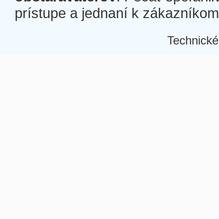
prístupe a jednaní k zákazníkom a
Technické
Â
Â
Â