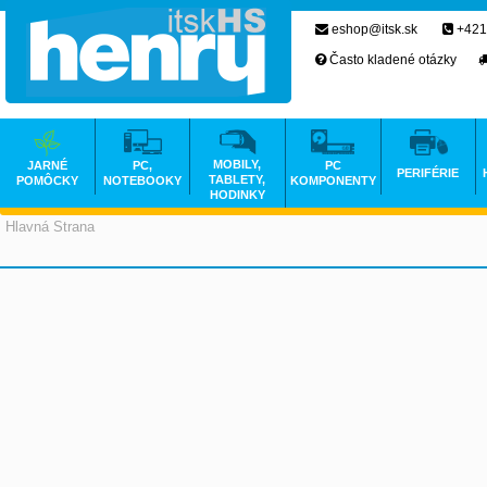
eshop@itsk.sk
+421
Často kladené otázky
MOBILY,
JARNÉ
PC,
PC
PERIFÉRIE
TABLETY,
POMÔCKY
NOTEBOOKY
KOMPONENTY
HODINKY
Hlavná Strana