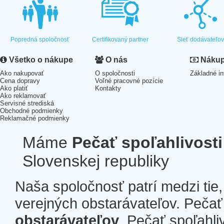
Popredná spoločnosť
Certifikovaný partner
Sieť dodávateľo
Všetko o nákupe
O nás
Nákup 
Ako nakupovať
O spoločnosti
Základné in
Cena dopravy
Voľné pracovné pozície
Ako platiť
Kontakty
Ako reklamovať
Servisné strediská
Obchodné podmienky
Reklamačné podmienky
Máme
Pečať spoľahlivosti
Slovenskej republiky
Naša spoločnosť patrí medzi tie
verejných obstarávateľov. Pečať 
obstarávateľov
. Pečať spoľahli