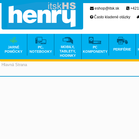
eshop@itsk.sk
+421
Často kladené otázky
MOBILY,
JARNÉ
PC,
PC
PERIFÉRIE
TABLETY,
POMÔCKY
NOTEBOOKY
KOMPONENTY
HODINKY
Hlavná Strana