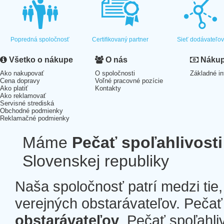
Popredná spoločnosť
Certifikovaný partner
Sieť dodávateľo
Všetko o nákupe
O nás
Nákup 
Ako nakupovať
O spoločnosti
Základné in
Cena dopravy
Voľné pracovné pozície
Ako platiť
Kontakty
Ako reklamovať
Servisné strediská
Obchodné podmienky
Reklamačné podmienky
Máme
Pečať spoľahlivosti
Slovenskej republiky
Naša spoločnosť patrí medzi tie
verejných obstarávateľov. Pečať 
obstarávateľov
. Pečať spoľahli