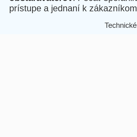
prístupe a jednaní k zákazníkom a
Technické
Â
Â
Â