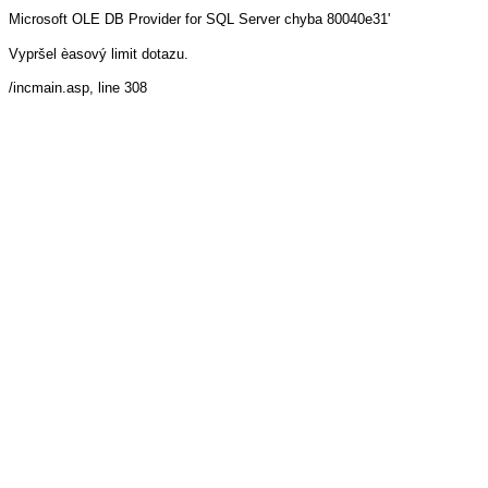
Microsoft OLE DB Provider for SQL Server
chyba 80040e31'
Vypršel èasový limit dotazu.
/incmain.asp
, line 308