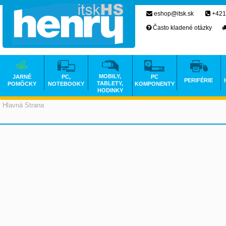
eshop@itsk.sk
+421
Často kladené otázky
MOBILY,
JARNÉ
PC,
PC
PERIFÉRIE
TABLETY,
POMÔCKY
NOTEBOOKY
KOMPONENTY
HODINKY
Hlavná Strana