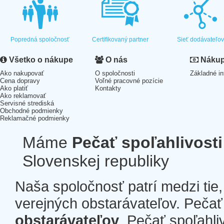
Popredná spoločnosť
Certifikovaný partner
Sieť dodávateľo
Všetko o nákupe
O nás
Nákup 
Ako nakupovať
O spoločnosti
Základné in
Cena dopravy
Voľné pracovné pozície
Ako platiť
Kontakty
Ako reklamovať
Servisné strediská
Obchodné podmienky
Reklamačné podmienky
Máme
Pečať spoľahlivosti
Slovenskej republiky
Naša spoločnosť patrí medzi tie
verejných obstarávateľov. Pečať 
obstarávateľov
. Pečať spoľahli