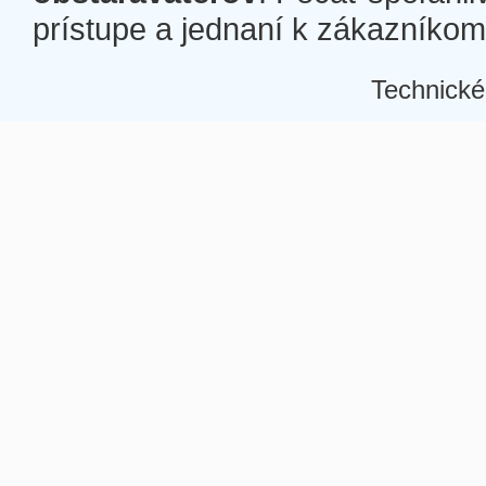
prístupe a jednaní k zákazníkom a
Technické
Â
Â
Â