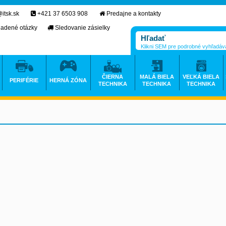
itsk.sk
+421 37 6503 908
Predajne a kontakty
ladené otázky
Sledovanie zásielky
Klikni SEM pre podrobné vyhľadáv
ČIERNA
MALÁ BIELA
VEĽKÁ BIELA
PERIFÉRIE
HERNÁ ZÓNA
TECHNIKA
TECHNIKA
TECHNIKA