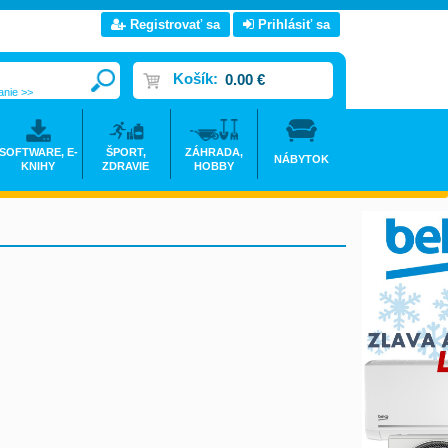
Registrovať sa
Prihlásiť sa
Košík:
0.00 €
anie >>
SOFTWARE, E-
ŠPORT,
ZÁHRADA,
NÁBYTOK
KNIHY
ZDRAVIE
HOBBY