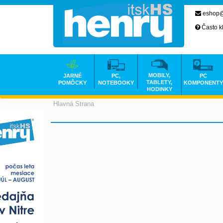
eshop@
Často k
MOBILY,
JARNÉ
PC,
PC
TABLETY,
POMÔCKY
NOTEBOOKY
KOMPONENTY
HODINKY
Hlavná Strana