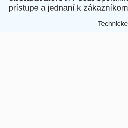
prístupe a jednaní k zákazníkom a
Technické
Â
Â
Â