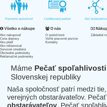
Popredná spoločnosť
Certifikovaný partner
Sieť dodávateľo
Všetko o nákupe
O nás
Nákup 
Ako nakupovať
O spoločnosti
Základné in
Cena dopravy
Voľné pracovné pozície
Ako platiť
Kontakty
Ako reklamovať
Servisné strediská
Obchodné podmienky
Reklamačné podmienky
Máme
Pečať spoľahlivosti
Slovenskej republiky
Naša spoločnosť patrí medzi tie
verejných obstarávateľov. Pečať 
obstarávateľov
. Pečať spoľahli