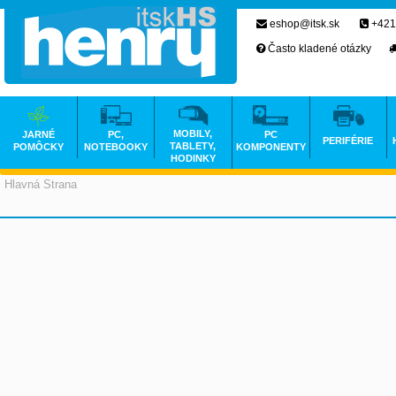
eshop@itsk.sk
+421
Často kladené otázky
MOBILY,
JARNÉ
PC,
PC
PERIFÉRIE
TABLETY,
POMÔCKY
NOTEBOOKY
KOMPONENTY
HODINKY
Hlavná Strana