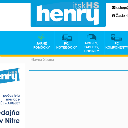
eshop@
Často k
MOBILY,
JARNÉ
PC,
PC
TABLETY,
POMÔCKY
NOTEBOOKY
KOMPONENTY
HODINKY
Hlavná Strana