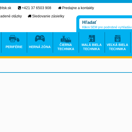
itsk.sk
+421 37 6503 908
Predajne a kontakty
ladené otázky
Sledovanie zásielky
Klikni SEM pre podrobné vyhľadáv
ČIERNA
MALÁ BIELA
VEĽKÁ BIELA
PERIFÉRIE
HERNÁ ZÓNA
TECHNIKA
TECHNIKA
TECHNIKA