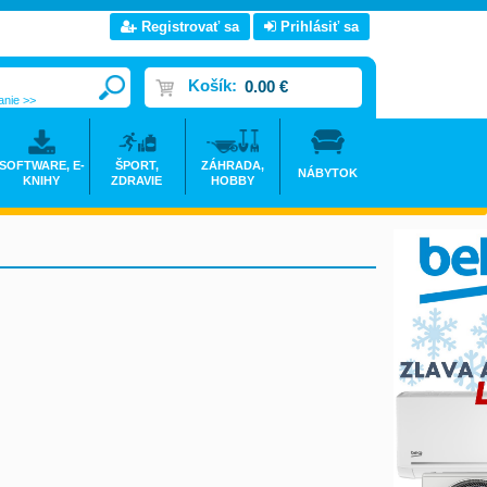
Registrovať sa
Prihlásiť sa
Košík:
0.00 €
anie >>
SOFTWARE, E-
ŠPORT,
ZÁHRADA,
NÁBYTOK
KNIHY
ZDRAVIE
HOBBY