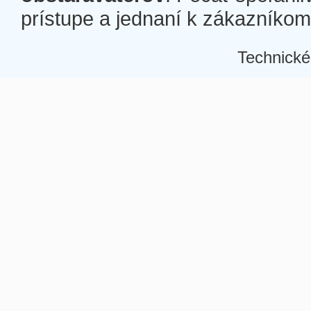
prístupe a jednaní k zákazníkom a
Technické
Â
Â
Â