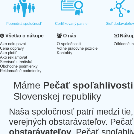
Popredná spoločnosť
Certifikovaný partner
Sieť dodávateľo
Všetko o nákupe
O nás
Nákup 
Ako nakupovať
O spoločnosti
Základné in
Cena dopravy
Voľné pracovné pozície
Ako platiť
Kontakty
Ako reklamovať
Servisné strediská
Obchodné podmienky
Reklamačné podmienky
Máme
Pečať spoľahlivosti
Slovenskej republiky
Naša spoločnosť patrí medzi tie
verejných obstarávateľov. Pečať 
obstarávateľov
. Pečať spoľahli