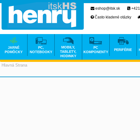
eshop@itsk.sk
+421
Často kladené otázky
MOBILY,
JARNÉ
PC,
PC
PERIFÉRIE
TABLETY,
POMÔCKY
NOTEBOOKY
KOMPONENTY
HODINKY
Hlavná Strana