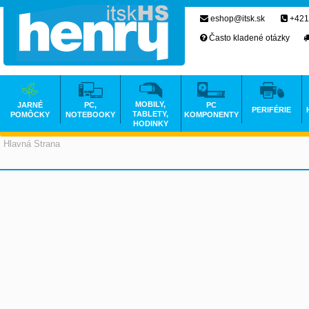
eshop@itsk.sk
+421
Často kladené otázky
MOBILY,
JARNÉ
PC,
PC
PERIFÉRIE
TABLETY,
POMÔCKY
NOTEBOOKY
KOMPONENTY
HODINKY
Hlavná Strana