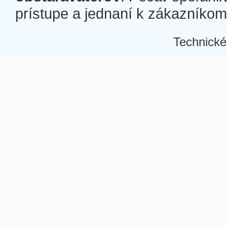
prístupe a jednaní k zákazníkom a
Technické
Â
Â
Â