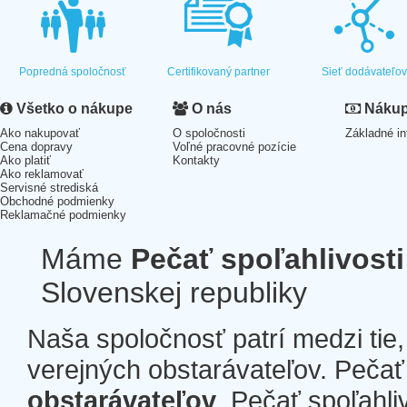
Popredná spoločnosť
Certifikovaný partner
Sieť dodávateľo
Všetko o nákupe
O nás
Nákup 
Ako nakupovať
O spoločnosti
Základné in
Cena dopravy
Voľné pracovné pozície
Ako platiť
Kontakty
Ako reklamovať
Servisné strediská
Obchodné podmienky
Reklamačné podmienky
Máme
Pečať spoľahlivosti
Slovenskej republiky
Naša spoločnosť patrí medzi tie
verejných obstarávateľov. Pečať 
obstarávateľov
. Pečať spoľahli