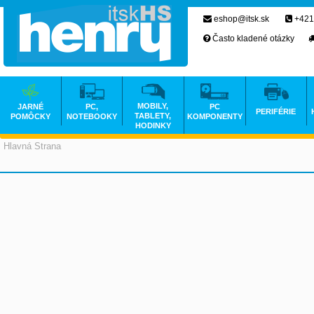
eshop@itsk.sk
+421
Často kladené otázky
MOBILY,
JARNÉ
PC,
PC
PERIFÉRIE
TABLETY,
POMÔCKY
NOTEBOOKY
KOMPONENTY
HODINKY
Hlavná Strana