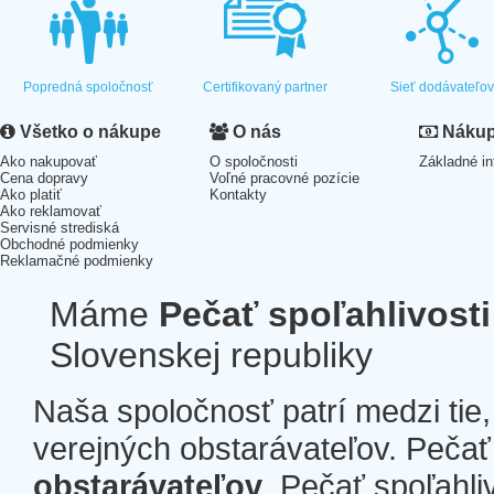
Popredná spoločnosť
Certifikovaný partner
Sieť dodávateľo
Všetko o nákupe
O nás
Nákup 
Ako nakupovať
O spoločnosti
Základné in
Cena dopravy
Voľné pracovné pozície
Ako platiť
Kontakty
Ako reklamovať
Servisné strediská
Obchodné podmienky
Reklamačné podmienky
Máme
Pečať spoľahlivosti
Slovenskej republiky
Naša spoločnosť patrí medzi tie
verejných obstarávateľov. Pečať 
obstarávateľov
. Pečať spoľahli