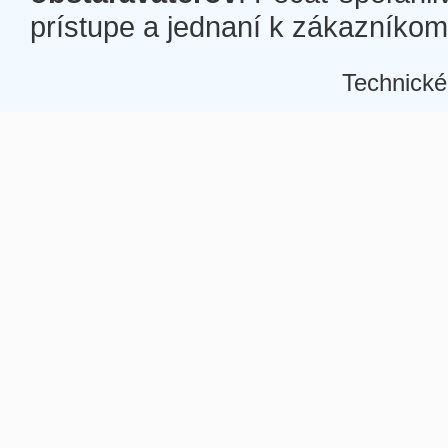
prístupe a jednaní k zákazníkom a
Technické
Â
Â
Â