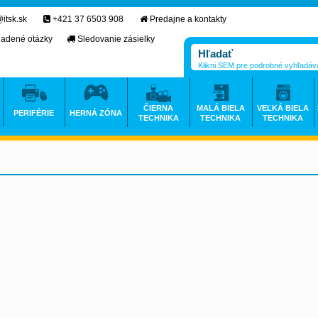
itsk.sk
+421 37 6503 908
Predajne a kontakty
ladené otázky
Sledovanie zásielky
Klikni SEM pre podrobné vyhľadáv
ČIERNA
MALÁ BIELA
VEĽKÁ BIELA
PERIFÉRIE
HERNÁ ZÓNA
TECHNIKA
TECHNIKA
TECHNIKA