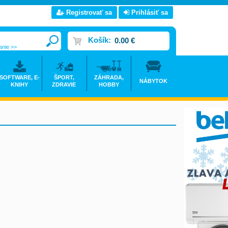
Registrovať sa
Prihlásiť sa
Košík:
0.00 €
anie >>
SOFTWARE, E-
ŠPORT,
ZÁHRADA,
NÁBYTOK
KNIHY
ZDRAVIE
HOBBY