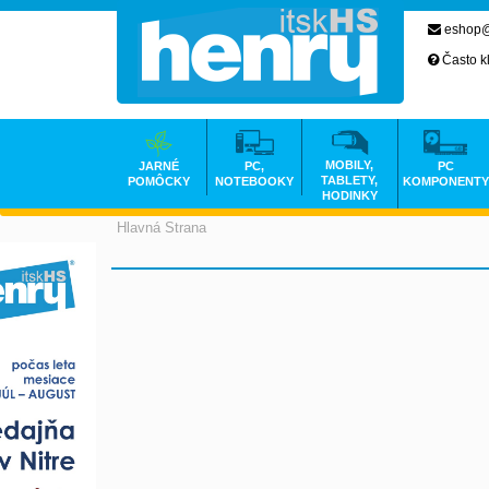
eshop@
Často k
MOBILY,
JARNÉ
PC,
PC
TABLETY,
POMÔCKY
NOTEBOOKY
KOMPONENTY
HODINKY
Hlavná Strana