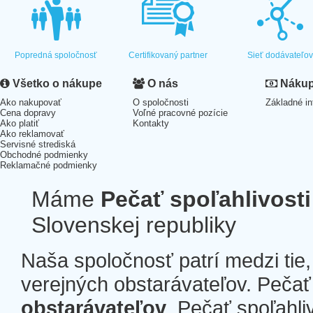
Popredná spoločnosť
Certifikovaný partner
Sieť dodávateľo
Všetko o nákupe
O nás
Nákup 
Ako nakupovať
O spoločnosti
Základné in
Cena dopravy
Voľné pracovné pozície
Ako platiť
Kontakty
Ako reklamovať
Servisné strediská
Obchodné podmienky
Reklamačné podmienky
Máme
Pečať spoľahlivosti
Slovenskej republiky
Naša spoločnosť patrí medzi tie
verejných obstarávateľov. Pečať 
obstarávateľov
. Pečať spoľahli