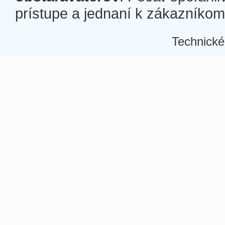
prístupe a jednaní k zákazníkom a
Technické
Â
Â
Â