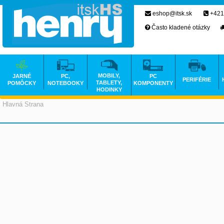
eshop@itsk.sk
+421
Často kladené otázky
MOBILY,
JARNÉ
PC,
PC
PERIFÉRIE
TABLETY,
POMÔCKY
NOTEBOOKY
KOMPONENTY
HODINKY
Hlavná Strana