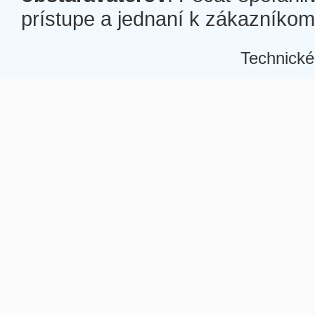
prístupe a jednaní k zákazníkom a
Technické
Â
Â
Â