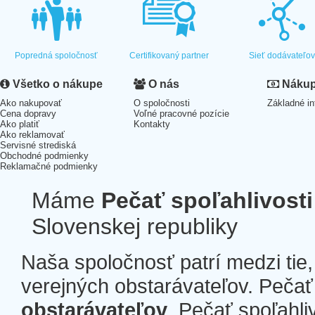
Popredná spoločnosť
Certifikovaný partner
Sieť dodávateľo
Všetko o nákupe
O nás
Nákup 
Ako nakupovať
O spoločnosti
Základné in
Cena dopravy
Voľné pracovné pozície
Ako platiť
Kontakty
Ako reklamovať
Servisné strediská
Obchodné podmienky
Reklamačné podmienky
Máme
Pečať spoľahlivosti
Slovenskej republiky
Naša spoločnosť patrí medzi tie
verejných obstarávateľov. Pečať 
obstarávateľov
. Pečať spoľahli