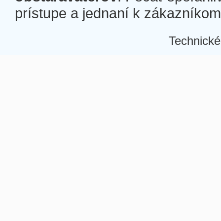
prístupe a jednaní k zákazníkom a
Technické
Â
Â
Â