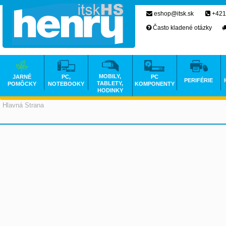
eshop@itsk.sk
+421
Často kladené otázky
MOBILY,
JARNÉ
PC,
PC
PERIFÉRIE
TABLETY,
POMÔCKY
NOTEBOOKY
KOMPONENTY
HODINKY
Hlavná Strana