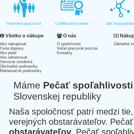
Popredná spoločnosť
Certifikovaný partner
Sieť dodávateľo
Všetko o nákupe
O nás
Nákup 
Ako nakupovať
O spoločnosti
Základné in
Cena dopravy
Voľné pracovné pozície
Ako platiť
Kontakty
Ako reklamovať
Servisné strediská
Obchodné podmienky
Reklamačné podmienky
Máme
Pečať spoľahlivosti
Slovenskej republiky
Naša spoločnosť patrí medzi tie
verejných obstarávateľov. Pečať 
obstarávateľov
. Pečať spoľahli