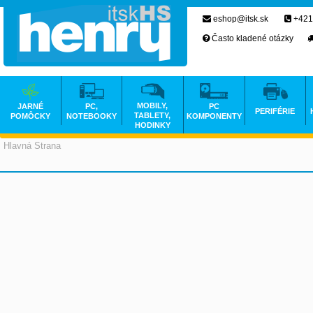
eshop@itsk.sk
+421
Často kladené otázky
MOBILY,
JARNÉ
PC,
PC
PERIFÉRIE
TABLETY,
POMÔCKY
NOTEBOOKY
KOMPONENTY
HODINKY
Hlavná Strana