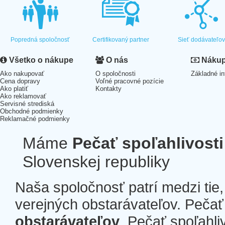
Popredná spoločnosť
Certifikovaný partner
Sieť dodávateľo
Všetko o nákupe
O nás
Nákup 
Ako nakupovať
O spoločnosti
Základné in
Cena dopravy
Voľné pracovné pozície
Ako platiť
Kontakty
Ako reklamovať
Servisné strediská
Obchodné podmienky
Reklamačné podmienky
Máme
Pečať spoľahlivosti
Slovenskej republiky
Naša spoločnosť patrí medzi tie
verejných obstarávateľov. Pečať 
obstarávateľov
. Pečať spoľahli