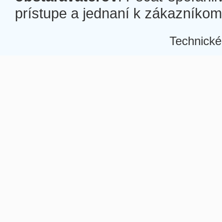
prístupe a jednaní k zákazníkom a
Technické
Â
Â
Â