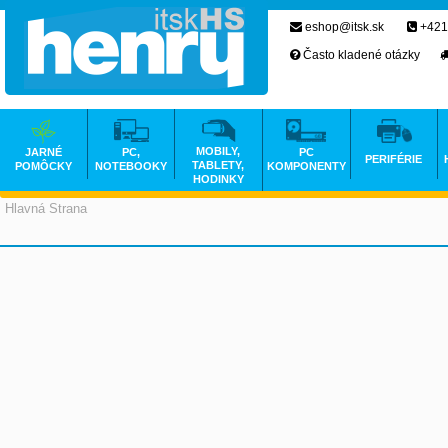
eshop@itsk.sk
+421
Často kladené otázky
MOBILY,
JARNÉ
PC,
PC
PERIFÉRIE
TABLETY,
POMÔCKY
NOTEBOOKY
KOMPONENTY
HODINKY
Hlavná Strana