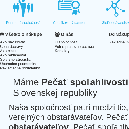
Popredná spoločnosť
Certifikovaný partner
Sieť dodávateľo
Všetko o nákupe
O nás
Nákup 
Ako nakupovať
O spoločnosti
Základné in
Cena dopravy
Voľné pracovné pozície
Ako platiť
Kontakty
Ako reklamovať
Servisné strediská
Obchodné podmienky
Reklamačné podmienky
Máme
Pečať spoľahlivosti
Slovenskej republiky
Naša spoločnosť patrí medzi tie
verejných obstarávateľov. Pečať 
obstarávateľov
. Pečať spoľahli