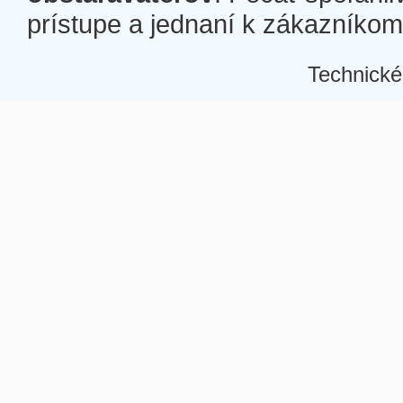
prístupe a jednaní k zákazníkom a
Technické
Â
Â
Â