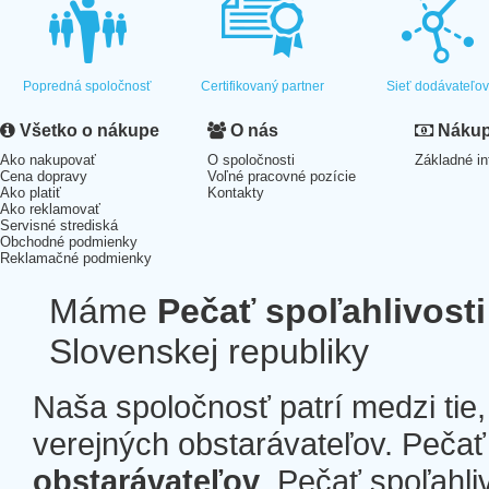
Popredná spoločnosť
Certifikovaný partner
Sieť dodávateľo
Všetko o nákupe
O nás
Nákup 
Ako nakupovať
O spoločnosti
Základné in
Cena dopravy
Voľné pracovné pozície
Ako platiť
Kontakty
Ako reklamovať
Servisné strediská
Obchodné podmienky
Reklamačné podmienky
Máme
Pečať spoľahlivosti
Slovenskej republiky
Naša spoločnosť patrí medzi tie
verejných obstarávateľov. Pečať 
obstarávateľov
. Pečať spoľahli