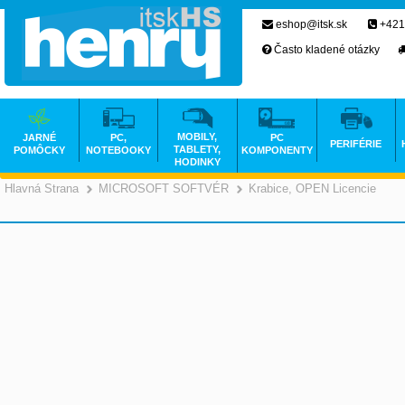
eshop@itsk.sk
+421
Často kladené otázky
MOBILY,
JARNÉ
PC,
PC
PERIFÉRIE
TABLETY,
POMÔCKY
NOTEBOOKY
KOMPONENTY
HODINKY
Hlavná Strana
MICROSOFT SOFTVÉR
Krabice, OPEN Licencie
>
>