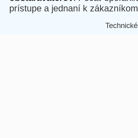
prístupe a jednaní k zákazníkom a
Technické
Â
Â
Â