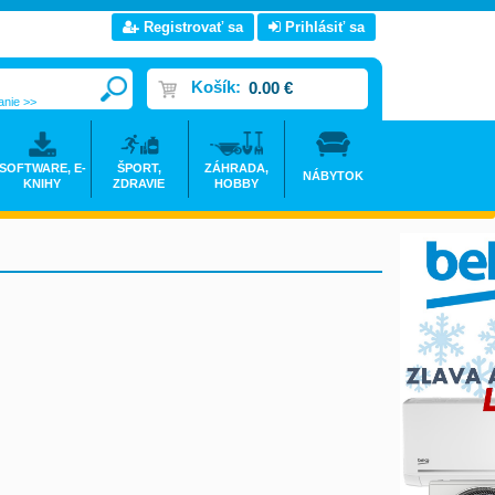
Registrovať sa
Prihlásiť sa
Košík:
0.00 €
anie >>
SOFTWARE, E-
ŠPORT,
ZÁHRADA,
NÁBYTOK
KNIHY
ZDRAVIE
HOBBY