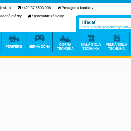
itsk.sk
+421 37 6503 908
Predajne a kontakty
ladené otázky
Sledovanie zásielky
Klikni SEM pre podrobné vyhľadáv
ČIERNA
MALÁ BIELA
VEĽKÁ BIELA
PERIFÉRIE
HERNÁ ZÓNA
TECHNIKA
TECHNIKA
TECHNIKA