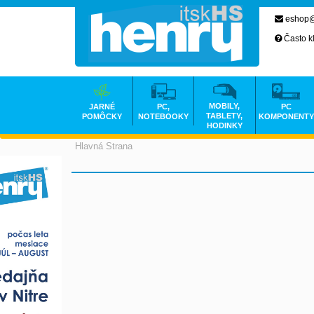
eshop@
Často k
MOBILY,
JARNÉ
PC,
PC
TABLETY,
POMÔCKY
NOTEBOOKY
KOMPONENTY
HODINKY
Hlavná Strana