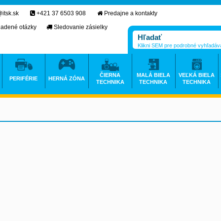
itsk.sk
+421 37 6503 908
Predajne a kontakty
ladené otázky
Sledovanie zásielky
Klikni SEM pre podrobné vyhľadáv
ČIERNA
MALÁ BIELA
VEĽKÁ BIELA
PERIFÉRIE
HERNÁ ZÓNA
TECHNIKA
TECHNIKA
TECHNIKA