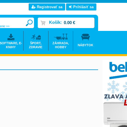
Registrovať sa
Prihlásiť sa
Košík:
0.00 €
anie >>
SOFTWARE, E-
ŠPORT,
ZÁHRADA,
NÁBYTOK
KNIHY
ZDRAVIE
HOBBY