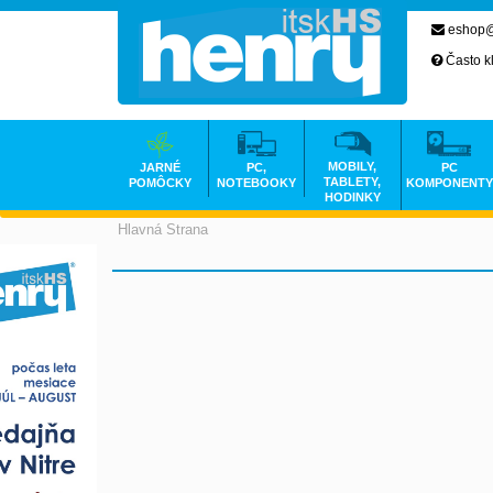
eshop@
Často k
MOBILY,
JARNÉ
PC,
PC
TABLETY,
POMÔCKY
NOTEBOOKY
KOMPONENTY
HODINKY
Hlavná Strana