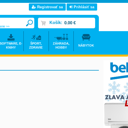
Registrovať sa
Prihlásiť sa
Košík:
0.00 €
anie >>
SOFTWARE, E-
ŠPORT,
ZÁHRADA,
NÁBYTOK
KNIHY
ZDRAVIE
HOBBY