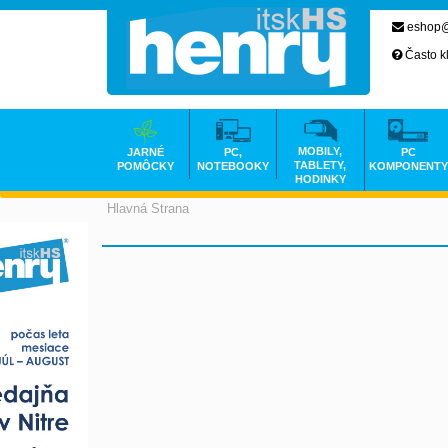
eshop@
Často k
MOBILY,
JARNÉ
PC,
PC
TABLETY,
POMÔCKY
NOTEBOOKY
KOMPONENTY
HODINKY
Hlavná Strana