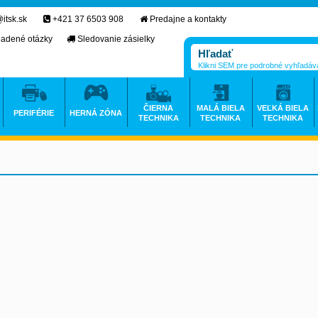
itsk.sk
+421 37 6503 908
Predajne a kontakty
ladené otázky
Sledovanie zásielky
Klikni SEM pre podrobné vyhľadáv
ČIERNA
MALÁ BIELA
VEĽKÁ BIELA
PERIFÉRIE
HERNÁ ZÓNA
TECHNIKA
TECHNIKA
TECHNIKA