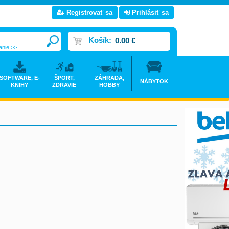
Registrovať sa
Prihlásiť sa
Košík:
0.00 €
anie >>
SOFTWARE, E-
ŠPORT,
ZÁHRADA,
NÁBYTOK
KNIHY
ZDRAVIE
HOBBY