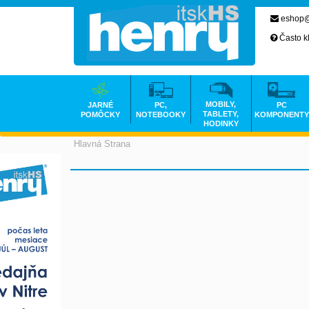
eshop@
Často k
MOBILY,
JARNÉ
PC,
PC
TABLETY,
POMÔCKY
NOTEBOOKY
KOMPONENTY
HODINKY
Hlavná Strana