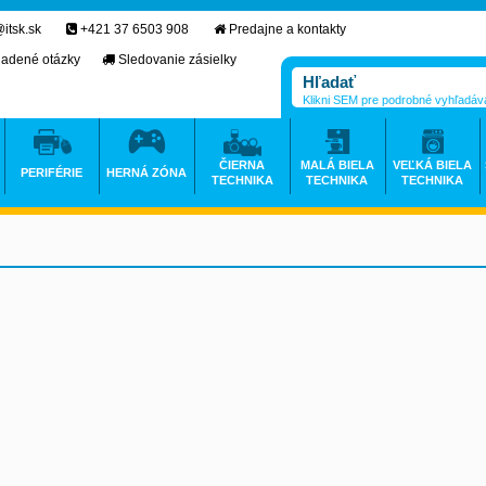
itsk.sk
+421 37 6503 908
Predajne a kontakty
ladené otázky
Sledovanie zásielky
Klikni SEM pre podrobné vyhľadáv
ČIERNA
MALÁ BIELA
VEĽKÁ BIELA
PERIFÉRIE
HERNÁ ZÓNA
TECHNIKA
TECHNIKA
TECHNIKA