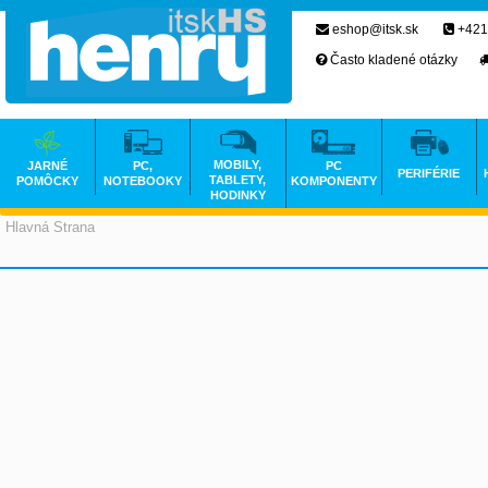
eshop@itsk.sk
+421
Často kladené otázky
MOBILY,
JARNÉ
PC,
PC
PERIFÉRIE
TABLETY,
POMÔCKY
NOTEBOOKY
KOMPONENTY
HODINKY
Hlavná Strana