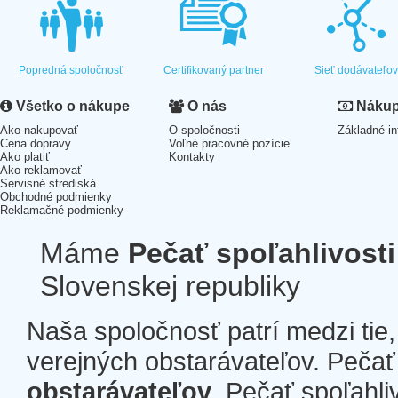
Popredná spoločnosť
Certifikovaný partner
Sieť dodávateľo
Všetko o nákupe
O nás
Nákup 
Ako nakupovať
O spoločnosti
Základné in
Cena dopravy
Voľné pracovné pozície
Ako platiť
Kontakty
Ako reklamovať
Servisné strediská
Obchodné podmienky
Reklamačné podmienky
Máme
Pečať spoľahlivosti
Slovenskej republiky
Naša spoločnosť patrí medzi tie
verejných obstarávateľov. Pečať 
obstarávateľov
. Pečať spoľahli