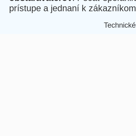
prístupe a jednaní k zákazníkom a
Technické
Â
Â
Â