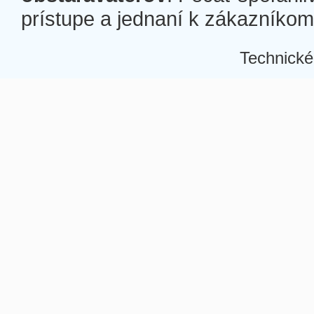
prístupe a jednaní k zákazníkom a
Technické
Â
Â
Â