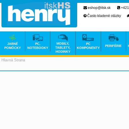
eshop@itsk.sk
+421
Často kladené otázky
MOBILY,
JARNÉ
PC,
PC
PERIFÉRIE
TABLETY,
POMÔCKY
NOTEBOOKY
KOMPONENTY
HODINKY
Hlavná Strana