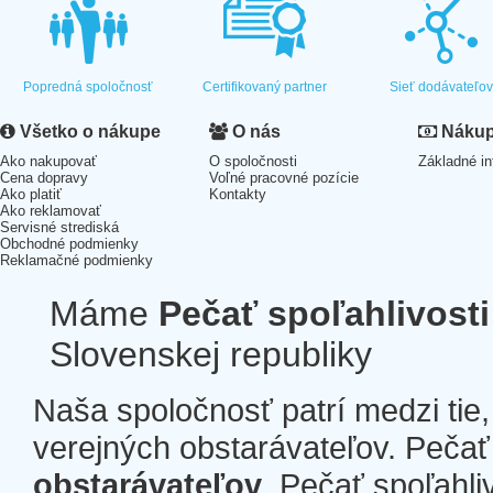
Popredná spoločnosť
Certifikovaný partner
Sieť dodávateľo
Všetko o nákupe
O nás
Nákup 
Ako nakupovať
O spoločnosti
Základné in
Cena dopravy
Voľné pracovné pozície
Ako platiť
Kontakty
Ako reklamovať
Servisné strediská
Obchodné podmienky
Reklamačné podmienky
Máme
Pečať spoľahlivosti
Slovenskej republiky
Naša spoločnosť patrí medzi tie
verejných obstarávateľov. Pečať 
obstarávateľov
. Pečať spoľahli