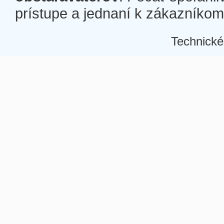
prístupe a jednaní k zákazníkom a
Technické
Â
Â
Â