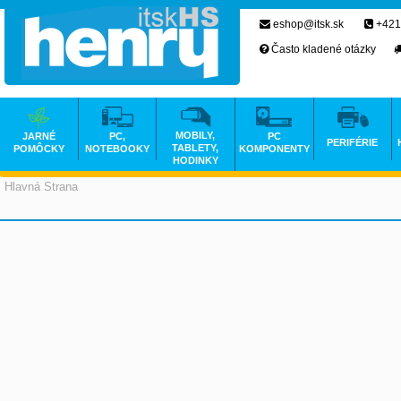
eshop@itsk.sk
+421
Často kladené otázky
MOBILY,
JARNÉ
PC,
PC
PERIFÉRIE
TABLETY,
POMÔCKY
NOTEBOOKY
KOMPONENTY
HODINKY
Hlavná Strana